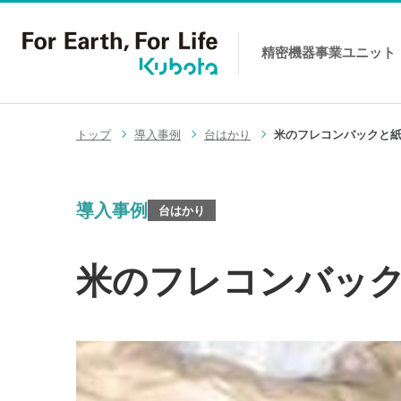
精密機器事業
ユニット
コンテンツへスキップ
トップ
導入事例
台はかり
米のフレコンバックと
導入事例
台はかり
米のフレコンバッ