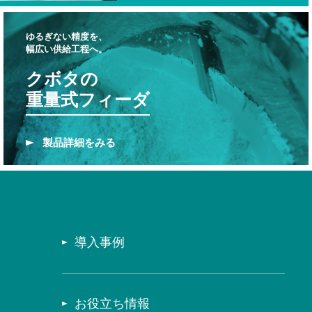
ゆるぎない精度を、
幅広い供給工程へ。
クボタの
重量式フィーダ
製品
詳細をみる
導入事例
お役立ち情報