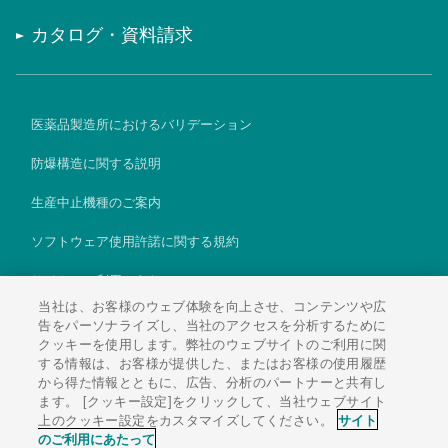
カタログ・資料請求
医薬品製造所におけるバリデーション
防爆構造に関する説明
生産中止機種のご案内
ソフトウェア使用許諾に関する規約
サイトのご利用にあたって
当社は、お客様のウェブ体験を向上させ、コンテンツや広
個人情報保護方針
告をパーソナライズし、当社のアクセスを分析するために
クッキーを使用します。弊社のウェブサイトのご利用に関
Global
する情報は、お客様が提供した、またはお客様の使用履歴
から得た情報とともに、広告、分析のパートナーと共有し
ます。 [クッキー設定]をクリックして、当社ウェブサイト
上のクッキー設定をカスタマイズしてください。
サイト
のご利用にあたって