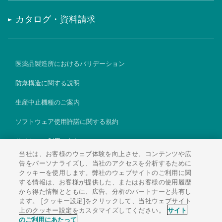
カタログ・資料請求
医薬品製造所におけるバリデーション
防爆構造に関する説明
生産中止機種のご案内
ソフトウェア使用許諾に関する規約
サイトのご利用にあたって
当社は、お客様のウェブ体験を向上させ、コンテンツや広
個人情報保護方針
告をパーソナライズし、当社のアクセスを分析するために
クッキーを使用します。弊社のウェブサイトのご利用に関
Global
する情報は、お客様が提供した、またはお客様の使用履歴
から得た情報とともに、広告、分析のパートナーと共有し
ます。 [クッキー設定]をクリックして、当社ウェブサイト
上のクッキー設定をカスタマイズしてください。
サイト
のご利用にあたって