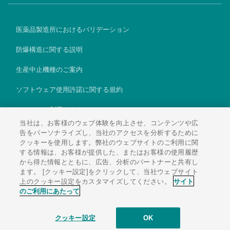
医薬品製造所におけるバリデーション
防爆構造に関する説明
生産中止機種のご案内
ソフトウェア使用許諾に関する規約
サイトのご利用にあたって
当社は、お客様のウェブ体験を向上させ、コンテンツや広
個人情報保護方針
告をパーソナライズし、当社のアクセスを分析するために
クッキーを使用します。弊社のウェブサイトのご利用に関
Global
する情報は、お客様が提供した、またはお客様の使用履歴
から得た情報とともに、広告、分析のパートナーと共有し
ます。 [クッキー設定]をクリックして、当社ウェブサイト
上のクッキー設定をカスタマイズしてください。
サイト
のご利用にあたって
Copyright © 1995-2026 Kubota Corporation.All Rights Resereved.
クッキー設定
OK