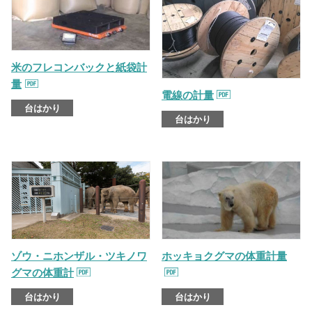
米のフレコンバックと紙袋計
量
電線の計量
台はかり
台はかり
ゾウ・ニホンザル・ツキノワ
ホッキョクグマの体重計量
グマの体重計
台はかり
台はかり