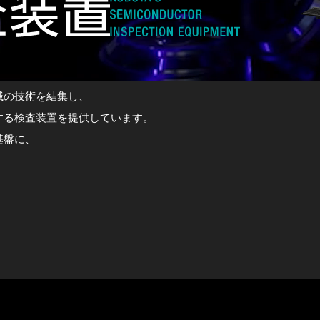
械の技術を結集し、
する検査装置を提供しています。
基盤に、
。