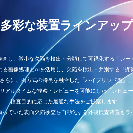
多彩な装置
ラインアップ
走査し、微小な欠陥を検出・分類して可視化する「レー
よる画像処理とAIを活用し、欠陥を検出・弁別する「顕
さらに、両方式の特長を融合した「ハイブリッド型」
リアルタイムな観察・レビューを可能にした「レビュ
検査目的に応じた最適な手法をご提案します。
頼っていた表面欠陥検査を自動化する外観検査装置もラ