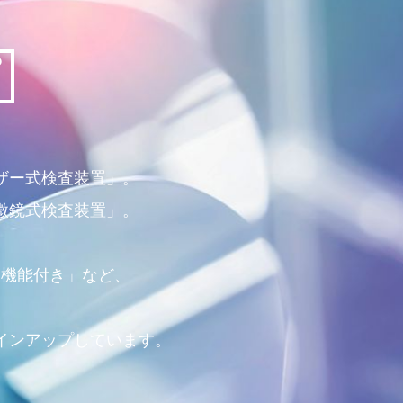
ザー式検査装置」。
微鏡式検査装置」。
、
ー機能付き」など、
インアップしています。