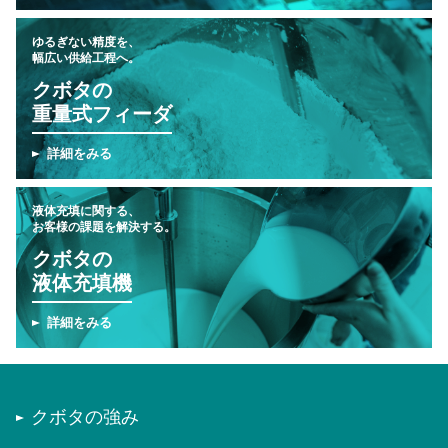
ゆるぎない精度を、
幅広い供給工程へ。
クボタの
重量式フィーダ
詳細をみる
液体充填に関する、
お客様の課題を解決する。
クボタの
液体充填機
詳細をみる
クボタの強み