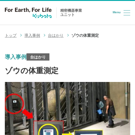
精密機器事業
Menu
ユニット
コンテンツへスキップ
トップ
導入事例
台はかり
ゾウの体重測定
導入事例
台はかり
ゾウの体重測定