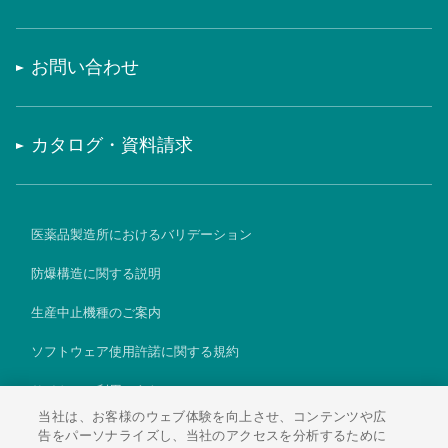
お問い合わせ
カタログ・資料請求
医薬品製造所におけるバリデーション
防爆構造に関する説明
生産中止機種のご案内
ソフトウェア使用許諾に関する規約
サイトのご利用にあたって
当社は、お客様のウェブ体験を向上させ、コンテンツや広
個人情報保護方針
告をパーソナライズし、当社のアクセスを分析するために