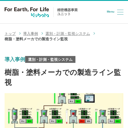
精密機器事業
Menu
ユニット
コンテンツへスキップ
トップ
導入事例
選別・計測・監視システム
樹脂・塗料メーカでの製造ライン監視
導入事例
選別・計測・監視システム
樹脂・塗料メーカでの製造ライン監
視