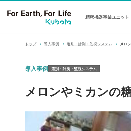
精密機器事業
ユニット
コンテンツへスキップ
トップ
導入事例
選別・計測・監視システム
メロ
導入事例
選別・計測・監視システム
メロンやミカンの