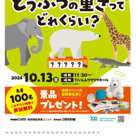
＝＝＝＝＝＝＝＝＝＝＝＝＝＝＝＝＝＝＝＝＝