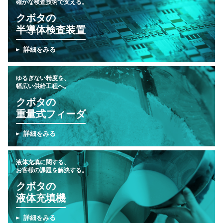
確かな検査技術で支える。
クボタの
半導体検査装置
詳細をみる
ゆるぎない精度を、
幅広い供給工程へ。
クボタの
重量式フィーダ
詳細をみる
液体充填に関する、
お客様の課題を解決する。
クボタの
液体充填機
詳細をみる