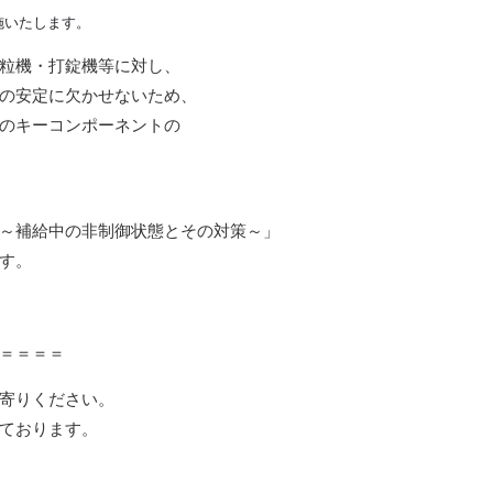
施いたします。
粒機・打錠機等に対し、
質の安定に欠かせないため、
のキーコンポーネントの
～補給中の非制御状態とその対策～」
す。
＝＝＝＝
寄りください。
ております。