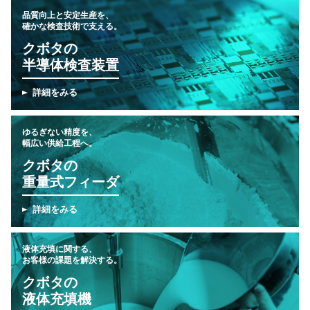
品質向上と安定生産を、
確かな検査技術で支える。
クボタの
半導体検査装置
詳細をみる
ゆるぎない精度を、
幅広い供給工程へ。
クボタの
重量式フィーダ
詳細をみる
液体充填に関する、
お客様の課題を解決する。
クボタの
液体充填機