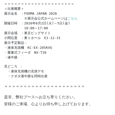
＝＝＝＝＝＝＝＝＝＝＝＝＝＝＝＝＝＝＝＝＝

＜出展概要＞

展示会名　：FOOMA JAPAN 2026

　　　　　　※展示会公式ホームページは
こちら
開催日時　：2026年6月2日(火)～5日(金)

　　　　　　10:00～17:00

展示会場　：東京ビッグサイト

小間位置　：東１ホール　E1-12-31

展示予定製品：

・液体充填機　KC-EX-20SKVG

・重量式フィーダ　NX-T26

・液中膜
見どころ ：

　・液体充填機の充填デモ

　・クボタ液中膜を同時出展
＝＝＝＝＝＝＝＝＝＝＝＝＝＝＝＝＝＝＝＝＝
是非、弊社ブースへお立ち寄りください。
皆様のご来場、心よりお待ち申し上げております。