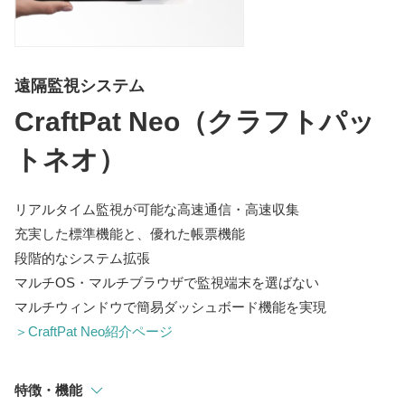
指示計
選別・計測・監視システム
遠隔監視システム
トラックスケール
CraftPat Neo（クラフトパッ
吊りはかり
トネオ）
リアルタイム監視が可能な高速通信・高速収集
充実した標準機能と、優れた帳票機能
段階的なシステム拡張
マルチOS・マルチブラウザで監視端末を選ばない
マルチウィンドウで簡易ダッシュボード機能を実現
＞CraftPat Neo紹介ページ
特徴・機能