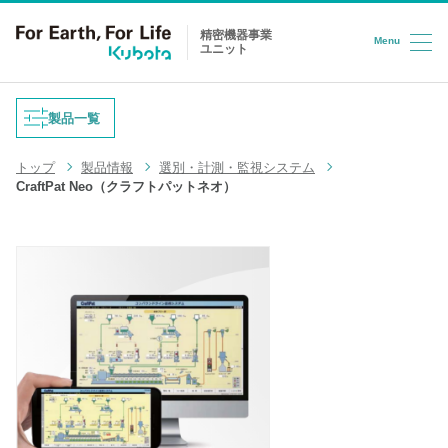
精密機器事業
Menu
ユニット
コンテンツへスキップ
製品一覧
トップ
製品情報
選別・計測・監視システム
重量式フィーダ
CraftPat Neo（クラフトパットネオ）
防爆はかり
液体充填機
台はかり
LPG充填システム
ロードセル
半導体/HD検査装置