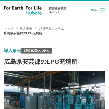
精密機器事業
Menu
ユニット
コンテンツへスキップ
トップ
導入事例
LPG充填システム
広島県安芸郡のLPG充填所
導入事例
LPG充填システム
広島県安芸郡のLPG充填所