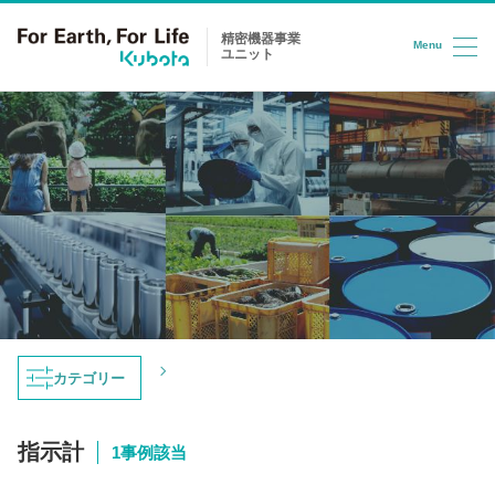
精密機器事業
Menu
ユニット
コンテンツへスキップ
トップ
導入事例
指示計
カテゴリー
導入事例
指示計
1事例該当