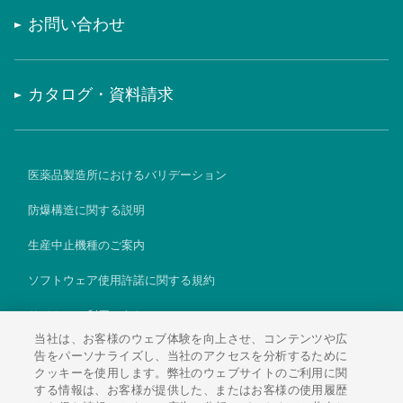
お問い合わせ
カタログ・資料請求
医薬品製造所におけるバリデーション
防爆構造に関する説明
生産中止機種のご案内
ソフトウェア使用許諾に関する規約
サイトのご利用にあたって
当社は、お客様のウェブ体験を向上させ、コンテンツや広
個人情報保護方針
告をパーソナライズし、当社のアクセスを分析するために
クッキーを使用します。弊社のウェブサイトのご利用に関
Global
する情報は、お客様が提供した、またはお客様の使用履歴