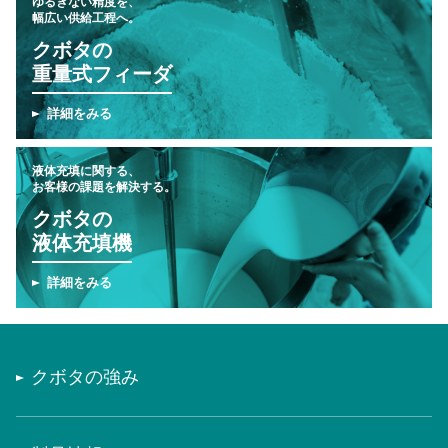
ゆるぎない精度を、
幅広い供給工程へ。
クボタの
重量式フィーダ
詳細をみる
液体充填に関する、
お客様の課題を解決する。
クボタの
液体充填機
詳細をみる
クボタの強み