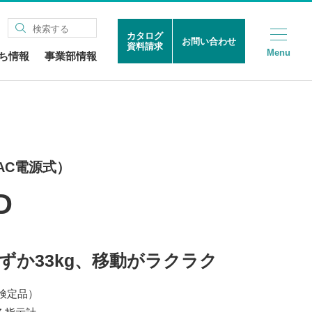
カタログ
お問い合わせ
資料請求
Menu
ち情報
事業部情報
AC電源式）
D
ずか33kg、移動がラクラク
（検定品）