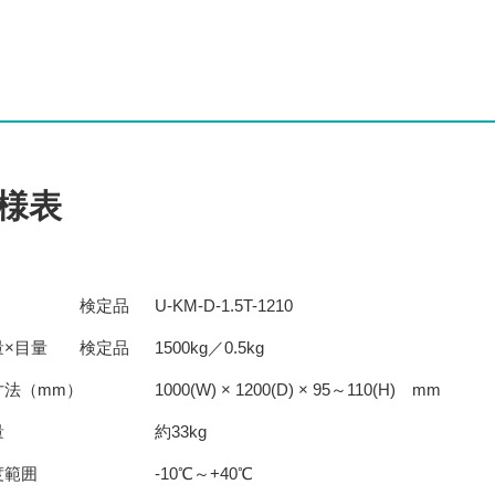
様表
検定品
U-KM-D-1.5T-1210
量×目量
検定品
1500kg／0.5kg
寸法（mm）
1000(W) × 1200(D) × 95～110(H) mm
量
約33kg
度範囲
-10℃～+40℃