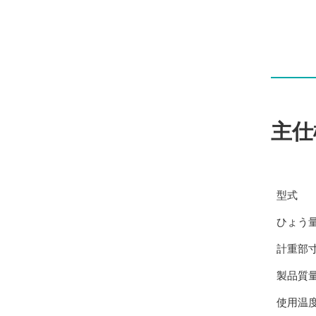
主仕
型式
ひょう
計重部
製品質
使用温