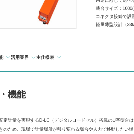
用途に応じて選べ
載台サイズ：1000(W)
コネクタ接続で設
軽量薄型設計（33
能
活用業界
主仕様表
・機能
安定計量を実現するD-LC（デジタルロードセル）搭載のU字型台
きのため、現場で計量場所が移り変わる場合や人力で移動したい場