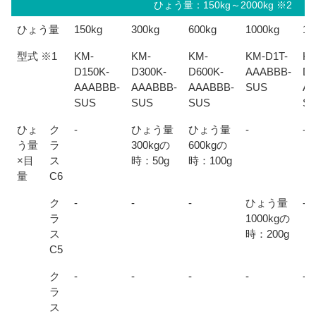
ひょう量：150kg～2000kg ※2
ひょう量
150kg
300kg
600kg
1000kg
15
型式 ※1
KM-
KM-
KM-
KM-D1T-
KM
D150K-
D300K-
D600K-
AAABBB-
D1
AAABBB-
AAABBB-
AAABBB-
SUS
AA
SUS
SUS
SUS
S
ひょ
ク
-
ひょう量
ひょう量
-
-
う量
ラ
300kgの
600kgの
×目
ス
時：50g
時：100g
量
C6
ク
-
-
-
ひょう量
-
ラ
1000kgの
ス
時：200g
C5
ク
-
-
-
-
-
ラ
ス