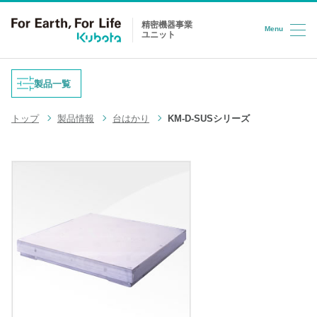
精密機器事業
Menu
ユニット
コンテンツへスキップ
製品一覧
トップ
製品情報
台はかり
KM-D-SUSシリーズ
重量式フィーダ
防爆はかり
液体充填機
台はかり
LPG充填システム
ロードセル
半導体/HD検査装置