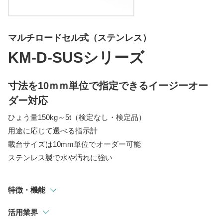
指示計
選別・計測・監視システム
マルチロードセル式（ステンレス）
トラックスケール
KM-D-SUSシリーズ
吊りはかり
寸法を10ｍｍ単位で指定できるイージーオー
ダー対応
ひょう量150kg～5t（検定なし・検定品）
用途に応じて選べる指示計
載台サイズは10mm単位でオーダー可能
ステンレス製で水や汚れに強い
特徴・機能
活用業界