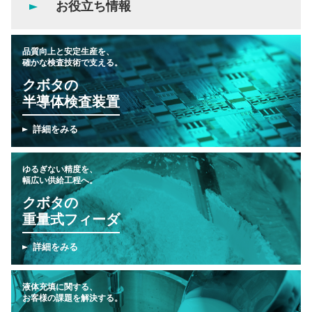
お役立ち情報
品質向上と安定生産を、
確かな検査技術で支える。
クボタの
半導体検査装置
詳細をみる
ゆるぎない精度を、
幅広い供給工程へ。
クボタの
重量式フィーダ
詳細をみる
液体充填に関する、
お客様の課題を解決する。