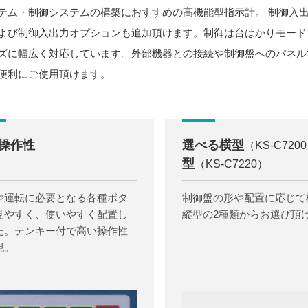
テム・制御システムの構築におすすめの高機能型指示計。 制御入出力
よび制御入出力オプションも追加頂けます。制御は台はかりモード
ズに幅広く対応しています。外部機器との接続や制御盤へのパネル
便利にご使用頂けます。
操作性
選べる横型
（KS-C720
型
（KS-C7220）
や運転に必要となる各種ボタ
制御盤の形や配置に応じて
見やすく、使いやすく配置し
縦型の2種類からお選び頂
た。テンキー付で高い操作性
現。