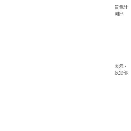
質量計
測部
表示・
設定部