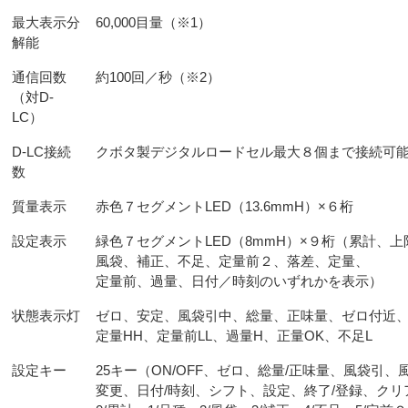
最大表示分
60,000目量（※1）
解能
通信回数
約100回／秒（※2）
（対D-
LC）
D-LC接続
クボタ製デジタルロードセル最大８個まで接続可
数
質量表示
赤色７セグメントLED（13.6mmH）×６桁
設定表示
緑色７セグメントLED（8mmH）×９桁（累計、
風袋、補正、不足、定量前２、落差、定量、
定量前、過量、日付／時刻のいずれかを表示）
状態表示灯
ゼロ、安定、風袋引中、総量、正味量、ゼロ付近
定量HH、定量前LL、過量H、正量OK、不足L
設定キー
25キー（ON/OFF、ゼロ、総量/正味量、風袋引
変更、日付/時刻、シフト、設定、終了/登録、クリ