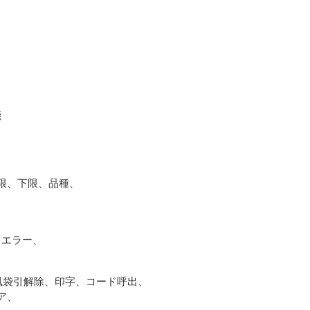
能
上限、下限、品種、
、エラー、
、風袋引解除、印字、コード呼出、
ア、