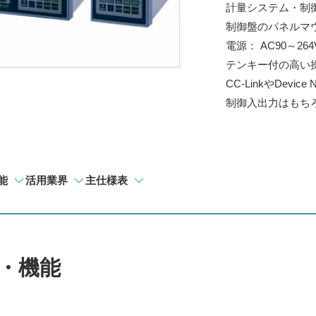
計量システム・制
制御盤のパネルマ
電源： AC90～2
テンキー付の高い
CC-LinkやDevi
制御入出力はもち
能
活用業界
主仕様表
・機能