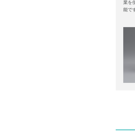
業を
能で