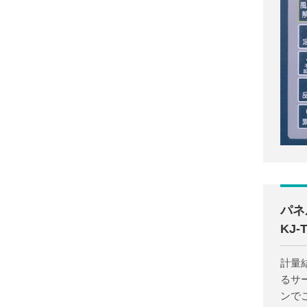
パネ
KJ-
計量
るサ
ンで