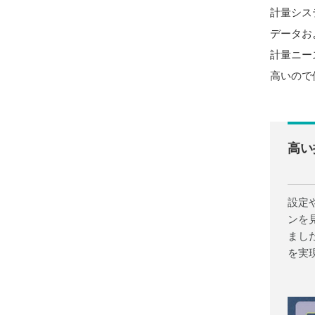
計量シス
データお
計量ニー
高いので
高い
設定
ンを
まし
を実