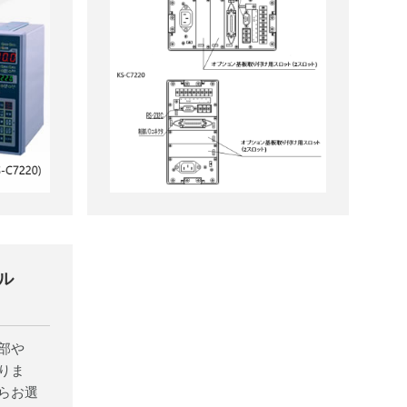
ル
部や
りま
らお選