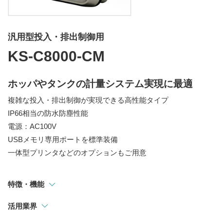
指示計
選別・計測・監視システム
汎用型投入・排出制御用
トラックスケール
KS-C8000-CM
吊りはかり
ホッパやタンクの計量システム実現に最適
複雑な投入・排出制御が実現できる高性能タイプ
IP66相当の防水防塵性能
電源：AC100V
USBメモリ専用ポートを標準装備
一体型プリンタなどのオプションもご用意
特徴・機能
活用業界