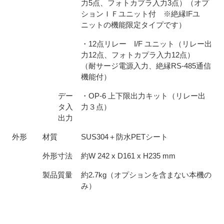
力5点、フォトカプラ入力3点）（オプ
ションＩＦユニット付 ※絶縁IFユ
ニットの機能限定タイプです）
・12点リレー I/F ユニット（リレー出
力12点、フォトカプラ入力12点）
（耐サージ電源入力、絶縁RS-485通信
機能付）
デー
・OP-6 上下限出力キット（リレー出
タ入
力３点）
出力
外形
材質
SUS304＋防水PETシート
外形寸法
約W 242 x D161 x H235 mm
製品質量
約2.7kg（オプションを含まない本機の
み）