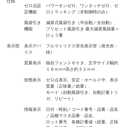
仕様
ゼロ点設
パワーオンゼロ、ワンタッチゼロ、ゼ
定機能
ロトラッキング（非制御時のみ）
風袋引き
減算式風袋引き（半自動／全自動）、
機能
プリセット風袋引き 最大減算風袋量＝
ひょう量
表示部
表示デバ
フルマトリクス蛍光表示管（発光色：
イス
緑）
質量表示
独自フォント６ケタ、文字サイズ幅約
１６ｍｍ×高さ約３２ｍｍ
状態表示
ゼロ点表示、安定・ホールド中、表示
質量（正味量／総量）、
モード（自動風袋引き、自動計量トリ
ガ、リピート）
情報表示
日付・時刻／コード番号・品番・品名
／品種マスタ品番・品名、
ロット番号、各種計量値（総量、正味