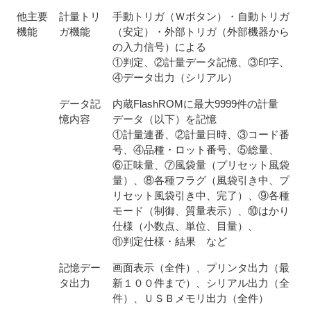
他主要
計量トリ
手動トリガ（Ｗボタン）・自動トリガ
機能
ガ機能
（安定）・外部トリガ（外部機器から
の入力信号）による
①判定、②計量データ記憶、③印字、
④データ出力（シリアル）
データ記
内蔵FlashROMに最大9999件の計量
憶内容
データ（以下）を記憶
①計量連番、②計量日時、③コード番
号、④品種・ロット番号、⑤総量、
⑥正味量、⑦風袋量（プリセット風袋
量）、⑧各種フラグ（風袋引き中、プ
リセット風袋引き中、完了）、⑨各種
モード（制御、質量表示）、⑩はかり
仕様（小数点、単位、目量）、
⑪判定仕様・結果 など
記憶デー
画面表示（全件）、プリンタ出力（最
タ出力
新１００件まで）、シリアル出力（全
件）、ＵＳＢメモリ出力（全件）