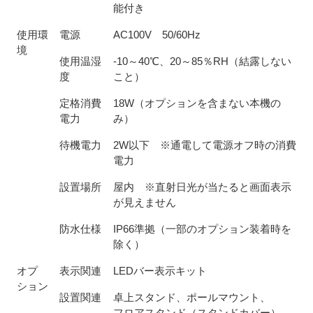
能付き
使用環
電源
AC100V 50/60Hz
境
使用温湿
-10～40℃、20～85％RH（結露しない
度
こと）
定格消費
18W（オプションを含まない本機の
電力
み）
待機電力
2W以下 ※通電して電源オフ時の消費
電力
設置場所
屋内 ※直射日光が当たると画面表示
が見えません
防水仕様
IP66準拠（一部のオプション装着時を
除く）
オプ
表示関連
LEDバー表示キット
ション
設置関連
卓上スタンド、ポールマウント、
フロアスタンド（スタンドカバー）、