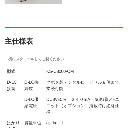
主仕様表
型式
KS-C8000-CM
D-LC
D-LC接
クボタ製デジタルロードセル８個まで
接続
続数
接続可能
D-LC供
DC8V±5％ ２４０mA ※絶縁I／Fユ
給電圧
ニット（オプション）搭載時は絶縁仕
様
はかり
質量単位
g／kg／t