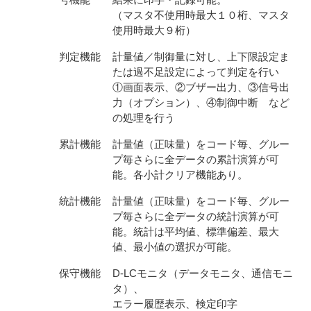
（マスタ不使用時最大１０桁、マスタ
使用時最大９桁）
判定機能
計量値／制御量に対し、上下限設定ま
たは過不足設定によって判定を行い
①画面表示、②ブザー出力、③信号出
力（オプション）、④制御中断 など
の処理を行う
累計機能
計量値（正味量）をコード毎、グルー
プ毎さらに全データの累計演算が可
能。各小計クリア機能あり。
統計機能
計量値（正味量）をコード毎、グルー
プ毎さらに全データの統計演算が可
能。統計は平均値、標準偏差、最大
値、最小値の選択が可能。
保守機能
D-LCモニタ（データモニタ、通信モニ
タ）、
エラー履歴表示、検定印字