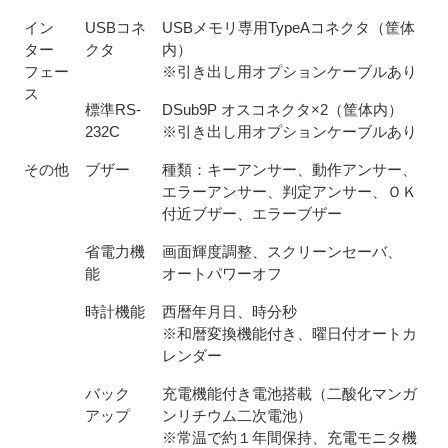
イン
USBコネ
USBメモリ専用TypeAコネクタ（筐体
ター
クタ
内）
フェー
※引き出し用オプションケーブルあり
ス
標準RS-
DSub9P オスコネクタ×2（筐体内）
232C
※引き出し用オプションケーブルあり
その他
ブザー
種類：キーアンサー、動作アンサー、
エラーアンサー、判定アンサー、ＯＫ
付近ブザー、エラーブザー
省電力機
画面輝度調整、スクリーンセーバ、
能
オートパワーオフ
時計機能
西暦年月日、時分秒
※和暦変換機能付き、曜日付オートカ
レンダー
バック
充電機能付き電池搭載（二酸化マンガ
アップ
ンリチウム二次電池）
※常温で約１年間保持、充電モニタ機