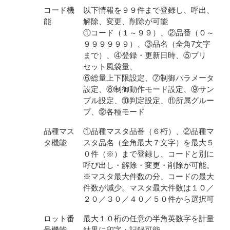
コード機
以下情報を９９件まで登録し、呼出、
能
解除、変更、削除が可能
①コード（１～９９）、②品番（０～
９９９９９９）、③品名（全角7文字
まで）、④登録・更新日時、⑤プリ
セット風袋量、
⑥総量上下限設定、⑦制御パラメータ
設定、⑧制御動作モード設定、⑨サン
プル設定、⑩判定設定、⑪所属グルー
プ、⑫各種モード
品種マス
①品種マスタ品番（６桁）、②品種マ
タ機能
スタ品名（全角最大７文字）を最大５
０件（※）まで登録し、コードと別に
呼び出し・解除・変更・削除が可能。
※マスタ最大件数の分、コードの最大
件数が減少。マスタ最大件数は１０／
２０／３０／４０／５０件から選択可
ロット番
最大１０桁の任意の半角英数字を計量
号機能
結果に印字・記録可能。