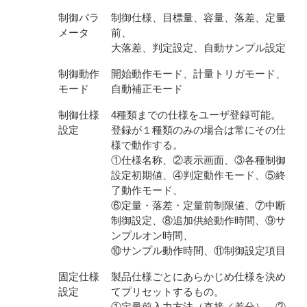
制御パラ
制御仕様、目標量、容量、落差、定量
メータ
前、
大落差、判定設定、自動サンプル設定
制御動作
開始動作モード、計量トリガモード、
モード
自動補正モード
制御仕様
4種類までの仕様をユーザ登録可能。
設定
登録が１種類のみの場合は常にその仕
様で動作する。
①仕様名称、②表示画面、③各種制御
設定初期値、④判定動作モード、⑤終
了動作モード、
⑥定量・落差・定量前制限値、⑦中断
制御設定、⑧追加供給動作時間、⑨サ
ンプルオン時間、
⑩サンプル動作時間、⑪制御設定項目
固定仕様
製品仕様ごとにあらかじめ仕様を決め
設定
てプリセットするもの。
①定量前入力方法（直接／差分）、②