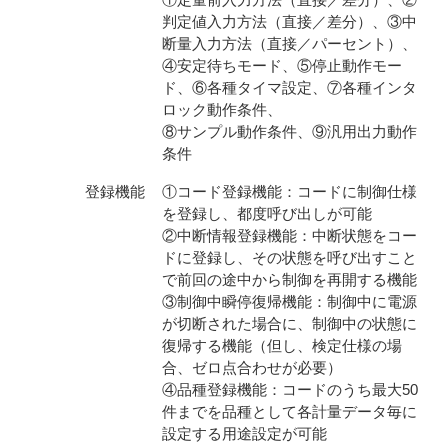
判定値入力方法（直接／差分）、③中
断量入力方法（直接／パーセント）、
④安定待ちモード、⑤停止動作モー
ド、⑥各種タイマ設定、⑦各種インタ
ロック動作条件、
⑧サンプル動作条件、⑨汎用出力動作
条件
登録機能
①コード登録機能：コードに制御仕様
を登録し、都度呼び出しが可能
②中断情報登録機能：中断状態をコー
ドに登録し、その状態を呼び出すこと
で前回の途中から制御を再開する機能
③制御中瞬停復帰機能：制御中に電源
が切断された場合に、制御中の状態に
復帰する機能（但し、検定仕様の場
合、ゼロ点合わせが必要）
④品種登録機能：コードのうち最大50
件までを品種として各計量データ毎に
設定する用途設定が可能