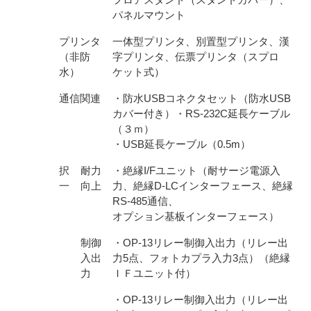
パネルマウント
プリンタ
一体型プリンタ、別置型プリンタ、漢
（非防
字プリンタ、伝票プリンタ（スプロ
水）
ケット式）
通信関連
・防水USBコネクタセット（防水USB
カバー付き）・RS-232C延長ケーブル
（３ｍ）
・USB延長ケーブル（0.5m）
択
耐力
・絶縁I/Fユニット（耐サージ電源入
一
向上
力、絶縁D-LCインターフェース、絶縁
RS-485通信、
オプション基板インターフェース）
制御
・OP-13リレー制御入出力（リレー出
入出
力5点、フォトカプラ入力3点）（絶縁
力
ＩＦユニット付）
・OP-13リレー制御入出力（リレー出