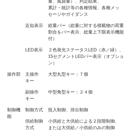
量、風袋量）、判定結果、
累計・統計等の各種情報、各種メッ
セージやガイダンス
近似表示
総量バー（総量に対する積載物の荷重
割合をバー表示、総量上下限表示機能
付）
LED表示
２色発光ステータスLED（赤／緑）、
15セグメントLEDバー表示（オプショ
ン）
操作部
主操作
大型丸型キー：７個
キー
副操作
中型角型キー：２４個
キー
制御機
制御方式
投入制御、排出制御
能
供給制御
小供給と大供給による２段階制御、
方式
または大供給／小供給のみの制御