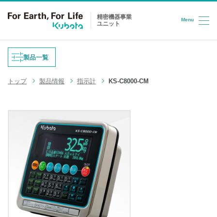
精密機器事業
Menu
ユニット
コンテンツへスキップ
製品一覧
トップ
製品情報
指示計
KS-C8000-CM
重量式フィーダ
防爆はかり
液体充填機
台はかり
LPG充填システム
ロードセル
半導体/HD検査装置