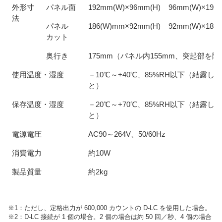
外形寸
パネル面
192mm(W)×96mm(H)
96mm(W)×192
法
パネル
186(W)mm×92mm(H)
92mm(W)×186
カット
奥行き
175mm（パネル内155mm、突起部を除
使用温度・湿度
－10℃～+40℃、85%RH以下（結露し
と）
保存温度・湿度
－20℃～+70℃、85%RH以下（結露し
と）
電源電圧
AC90～264V、50/60Hz
消費電力
約10W
製品質量
約2kg
※1：ただし、定格出力が 600,000 カウントの D-LC を使用した場合。
※2：D-LC 接続が 1 個の場合。2 個の場合は約 50 回／秒、4 個の場合