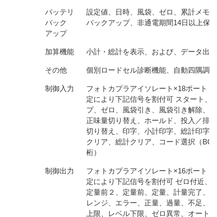
バッテリ
設定値、日時、風袋、ゼロ、累計メモリ
バック
バックアップ、非通電期間14日以上保
アップ
加算機能
小計・総計を表示、および、データ出力
その他
個別ロードセル診断機能、自動四隅調整
制御入力
フォトカプラアイソレート×18ポート 
定により下記信号を割付可 スタート、
プ、ゼロ、風袋引き、風袋引き解除、総
正味量切り替え、ホールド、投入／排出
切り替え、印字、小計印字、総計印字、
クリア、総計クリア、コード選択（BCD
桁）
制御出力
フォトカプラアイソレート×16ポート 
定により下記信号を割付可 ゼロ付近、
定量前２、定量前、定量、計量完了、オ
レンジ、エラー、正量、過量、不足、レ
上限、レベル下限、ゼロ異常、オートゼ