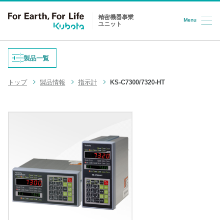
精密機器事業
Menu
ユニット
コンテンツへスキップ
製品一覧
トップ
製品情報
指示計
KS-C7300/7320-HT
重量式フィーダ
防爆はかり
液体充填機
台はかり
LPG充填システム
ロードセル
半導体/HD検査装置