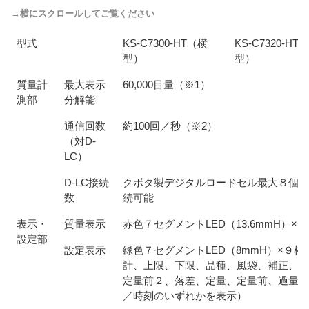
型式
KS-C7300-HT（横
KS-C7320-HT
型）
型）
質量計
最大表示
60,000目量（※1）
測部
分解能
通信回数
約100回／秒（※2）
（対D-
LC）
D-LC接続
クボタ製デジタルロードセル最大８個ま
数
続可能
表示・
質量表示
赤色７セグメントLED（13.6mmH）×
設定部
設定表示
緑色７セグメントLED（8mmH）×９桁
計、上限、下限、品種、風袋、補正、不
定量前２、落差、定量、定量前、過量、
／時刻のいずれかを表示）