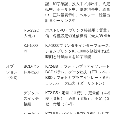
認、印字確認、投入中／排出中、判定中
転中、ホールド中、風袋消去中、総量表
中、正味量表示中、ヘルシー、総量出力
計量シーケンス中
RS-232C
ホストCPU・プリンタ接続用：質量デ
入出力
信、各種設定値通信機能（最大38.4kbp
KJ-1000
KJ-1000プリンタ用インターフェース、
I/F
ションプリンタKJ-1000を接続すれば、
時刻と計量結果を印字可能
オプ
BCDパラ
K72-B8T：フォトカプラアイソレート
ション
レル出力
BCDパラレルデータ出力（TTLレベル） K
（※3）
B8D：フォトカプラアイソレート６桁B
ラレルデータ出力（ダーリントン）
デジタル
K72-B5：定量（６桁）、定量前（４桁
スイッチ
差（３桁）、過量（３桁）、不足（３桁
接続
ゼロ付近（３桁）
シーケン
K72-B6：バイト（BCD ２桁）シリア