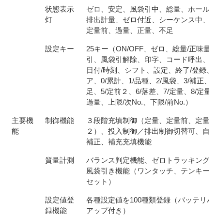
状態表示
ゼロ、安定、風袋引中、総量、ホールド
灯
排出計量、ゼロ付近、シーケンス中、定
定量前、過量、正量、不足
設定キー
25キー（ON/OFF、ゼロ、総量/正味量
引、風袋引解除、印字、コード呼出、変
日付/時刻、シフト、設定、終了/登録、
ア、0/累計、1/品種、2/風袋、3/補正、4
足、5/定前２、6/落差、7/定量、8/定量前
過量、上限/次No.、下限/前No.）
主要機
制御機能
３段階充填制御（定量、定量前、定量前
能
２）、投入制御／排出制御切替可、自動
補正、補充充填機能
質量計測
バランス判定機能、ゼロトラッキング機
風袋引き機能（ワンタッチ、テンキー、
セット）
設定値登
各種設定値を100種類登録（バッテリバ
録機能
アップ付き）