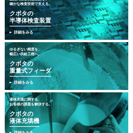
確かな検査技術で支える。
クボタの
半導体検査装置
詳細をみる
ゆるぎない精度を、
幅広い供給工程へ。
クボタの
重量式フィーダ
詳細をみる
液体充填に関する、
お客様の課題を解決する。
クボタの
液体充填機
詳細をみる