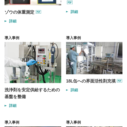
詳細
ゾウの体重測定
詳細
導入事例
導入事例
18L缶への界面活性剤充填
洗浄剤を安定供給するための
詳細
基盤を整備
詳細
導入事例
導入事例