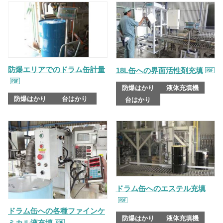
防爆エリアでのドラム缶計量
18L缶への界面活性剤充填
防爆はかり
液体充填機
防爆はかり
台はかり
台はかり
ドラム缶へのエステル充填
ドラム缶への各種ファインケ
防爆はかり
液体充填機
ミカル液充填