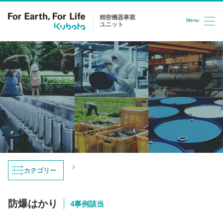
精密機器事業
Menu
ユニット
コンテンツへスキップ
トップ
導入事例
防爆はかり
カテゴリー
導入事例
防爆はかり
4事例該当