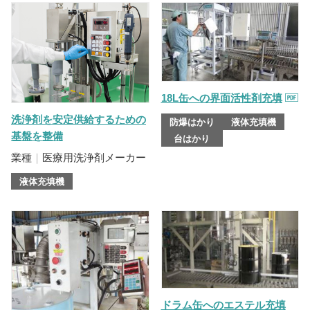
18L缶への界面活性剤充填
洗浄剤を安定供給するための
防爆はかり
液体充填機
基盤を整備
台はかり
業種
｜
医療用洗浄剤メーカー
液体充填機
ドラム缶へのエステル充填