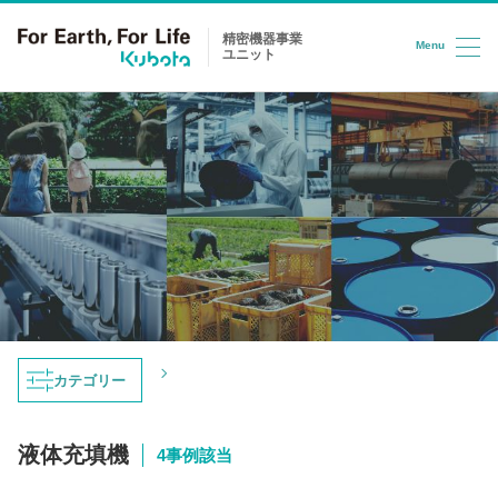
精密機器事業
Menu
ユニット
コンテンツへスキップ
トップ
導入事例
液体充填機
カテゴリー
導入事例
液体充填機
4事例該当