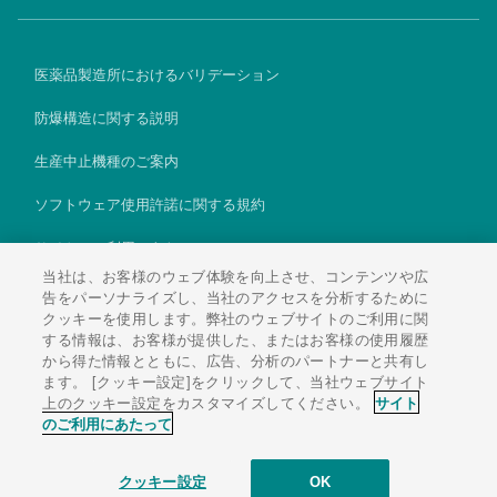
医薬品製造所におけるバリデーション
防爆構造に関する説明
生産中止機種のご案内
ソフトウェア使用許諾に関する規約
サイトのご利用にあたって
当社は、お客様のウェブ体験を向上させ、コンテンツや広
個人情報保護方針
告をパーソナライズし、当社のアクセスを分析するために
クッキーを使用します。弊社のウェブサイトのご利用に関
Global
する情報は、お客様が提供した、またはお客様の使用履歴
から得た情報とともに、広告、分析のパートナーと共有し
ます。 [クッキー設定]をクリックして、当社ウェブサイト
上のクッキー設定をカスタマイズしてください。
サイト
のご利用にあたって
Copyright © 1995-2026 Kubota Corporation.All Rights Resereved.
クッキー設定
OK