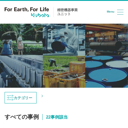
精密機器事業
Menu
ユニット
コンテンツへスキップ
トップ
導入事例
ページ 2
カテゴリー
導入事例
すべての事例
22事例該当