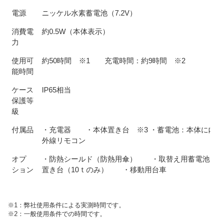
電源
ニッケル水素蓄電池（7.2V）
消費電
約0.5W（本体表示）
力
使用可
約50時間 ※1 充電時間：約9時間 ※2
能時間
ケース
IP65相当
保護等
級
付属品
・充電器 ・本体置き台 ※3 ・蓄電池：本体に
外線リモコン
オプ
・防熱シールド（防熱用傘） ・取替え用蓄電池
ション
置き台（10ｔのみ） ・移動用台車
※1：弊社使用条件による実測時間です。
※2：一般使用条件での時間です。