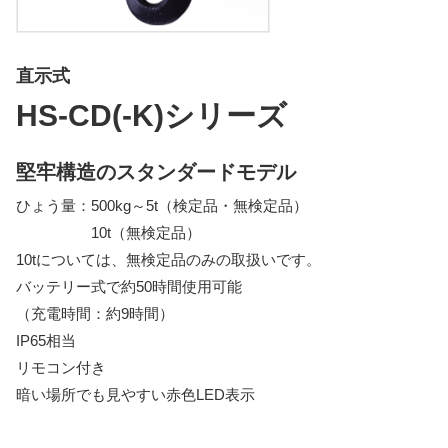
指示計
選別・計測・監視システム
直示式
トラックスケール
HS-CD(-K)シリーズ
吊りはかり
堅牢構造のスタンダードモデル
ひょう量：500kg～5t（検定品・無検定品）
10t（無検定品）
10tについては、無検定品のみの取扱いです。
バッテリー式で約50時間使用可能
（充電時間：約9時間）
IP65相当
リモコン付き
暗い場所でも見やすい赤色LED表示