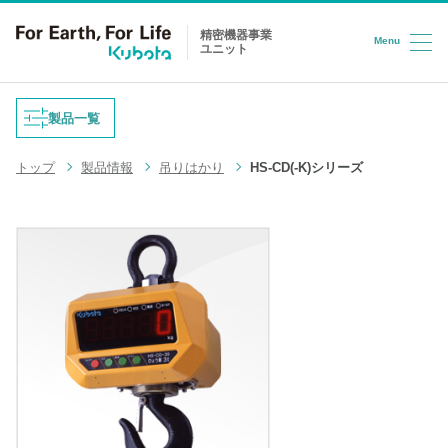
精密機器事業
Menu
ユニット
コンテンツへスキップ
製品一覧
トップ
製品情報
吊りはかり
HS-CD(-K)シリーズ
重量式フィーダ
防爆はかり
液体充填機
台はかり
LPG充填システム
ロードセル
半導体/HD検査装置