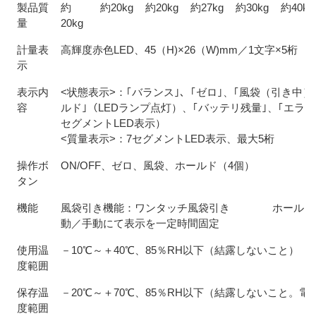
製品質
約
約20kg
約20kg
約27kg
約30kg
約40kg
量
20kg
計量表
高輝度赤色LED、45（H)×26（W)mm／1文字×5桁
示
表示内
<状態表示>：｢バランス｣、｢ゼロ｣、｢風袋（引き中）
容
ルド｣（LEDランプ点灯）、｢バッテリ残量｣、｢エラー
セグメントLED表示）
<質量表示>：7セグメントLED表示、最大5桁
操作ボ
ON/OFF、ゼロ、風袋、ホールド（4個）
タン
機能
風袋引き機能：ワンタッチ風袋引き ホールド
動／手動にて表示を一定時間固定
使用温
－10℃～＋40℃、85％RH以下（結露しないこと）
度範囲
保存温
－20℃～＋70℃、85％RH以下（結露しないこと。電
度範囲