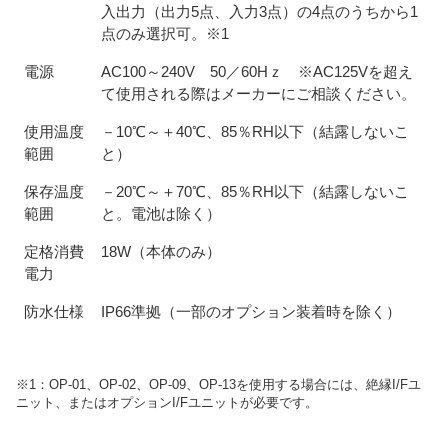
入出力（出力5点、入力3点）の4点のうちから1
点のみ選択可。※1
電源
AC100～240V 50／60Hｚ ※AC125Vを超え
て使用される際はメーカーにご相談ください。
使用温度
－10℃～＋40℃、85％RH以下（結露しないこ
範囲
と）
保存温度
－20℃～＋70℃、85％RH以下（結露しないこ
範囲
と。電池は除く）
定格消費
18W（本体のみ）
電力
防水仕様
IP66準拠（一部のオプション装着時を除く）
※1：OP-01、OP-02、OP-09、OP-13を使用する場合には、絶縁I/Fユ
ニット、またはオプションI/Fユニットが必要です。