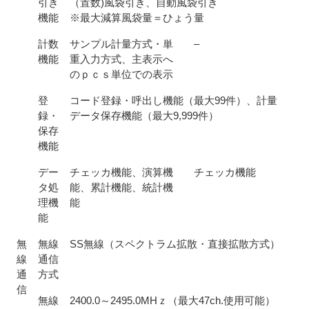
引き
（置数)風袋引き、自動風袋引き
機能
※最大減算風袋量＝ひょう量
計数
サンプル計量方式・単
–
機能
重入力方式、主表示へ
のｐｃｓ単位での表示
登
コード登録・呼出し機能（最大99件）、計量
録・
データ保存機能（最大9,999件）
保存
機能
デー
チェッカ機能、演算機
チェッカ機能
タ処
能、累計機能、統計機
理機
能
能
無
無線
SS無線（スペクトラム拡散・直接拡散方式）
線
通信
通
方式
信
無線
2400.0～2495.0MHｚ（最大47ch.使用可能）