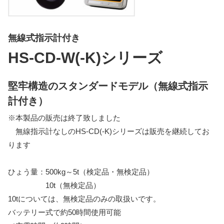
指示計
選別・計測・監視システム
無線式指示計付き
トラックスケール
HS-CD-W(-K)シリーズ
吊りはかり
堅牢構造のスタンダードモデル（無線式指示
計付き）
※本製品の販売は終了致しました
無線指示計なしのHS-CD(-K)シリーズは販売を継続してお
ります
ひょう量：500kg～5t（検定品・無検定品）
10t（無検定品）
10tについては、無検定品のみの取扱いです。
バッテリー式で約50時間使用可能