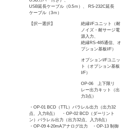
USB延長ケーブル（0.5ｍ）、 RS-232C延長
ケーブル（3ｍ）
【択一選択】
絶縁I/Fユニット（耐
ノイズ・耐サージ電
源入力、
絶縁RS-485通信、オ
プション基板I/F）
オプションI/Fユニッ
ト（オプション基板
I/F）
OP-06 上下限リ
レー出力キット（出
力3点）
・OP-01 BCD（TTL）パラレル出力（出力32
点、入力8点） ・OP-02 BCD（ダーリント
ン）パラレル出力（出力32点、入力8点）
・OP-09 4-20mAアナログ出力 ・OP-13 制御