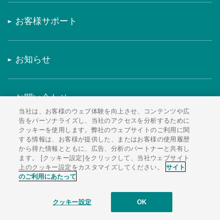
お客様サポート
お知らせ
お問い合わせ
当社は、お客様のウェブ体験を向上させ、コンテンツや広
告をパーソナライズし、当社のアクセスを分析するために
クッキーを使用します。弊社のウェブサイトのご利用に関
カタログ・資料請求
する情報は、お客様が提供した、またはお客様の使用履歴
から得た情報とともに、広告、分析のパートナーと共有し
ます。 [クッキー設定]をクリックして、当社ウェブサイト
上のクッキー設定をカスタマイズしてください。
サイト
のご利用にあたって
医薬品製造所におけるバリデーション
防爆構造に関する説明
クッキー設定
OK
この製品に関する問い合わせ・資料
生産中止機種のご案内