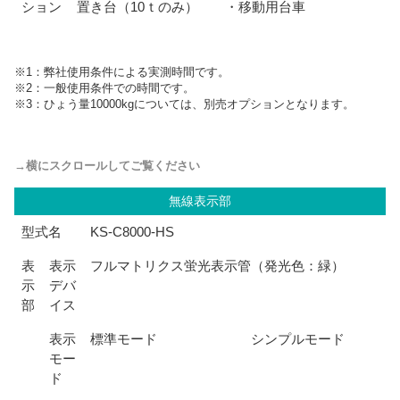
ション
置き台（10ｔのみ） ・移動用台車
※1：弊社使用条件による実測時間です。
※2：一般使用条件での時間です。
※3：ひょう量10000kgについては、別売オプションとなります。
無線表示部
型式名
KS-C8000-HS
表
表示
フルマトリクス蛍光表示管（発光色：緑）
示
デバ
部
イス
表示
標準モード
シンプルモード
モー
ド