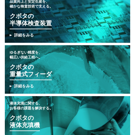
品質向上と安定生産を、
確かな検査技術で支える。
クボタの
半導体検査装置
詳細をみる
ゆるぎない精度を、
幅広い供給工程へ。
クボタの
重量式フィーダ
詳細をみる
液体充填に関する、
お客様の課題を解決する。
クボタの
液体充填機