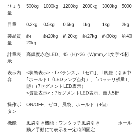
ひょう
500kg
1000kg
1200kg
2000kg
3000kg
5000kg
量
目量
0.2kg
0.5kg
0.5kg
1kg
1kg
2kg
製品質
約
約20kg
約20kg
約27kg
約30kg
約40kg
量
20kg
計量表
高輝度赤色LED、45（H)×26（W)mm／1文字×5桁
示
表示内
<状態表示>：｢バランス｣、｢ゼロ｣、｢風袋（引き中）
容
｢ホールド｣（LEDランプ点灯）、｢バッテリ残量｣、｢
態｣（7セグメントLED表示）
<質量表示>：7セグメントLED表示、最大5桁
操作ボ
ON/OFF、ゼロ、風袋、ホールド（4個）
タン
機能
風袋引き機能：ワンタッチ風袋引き ホールド
動／手動にて表示を一定時間固定