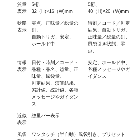
質量
5桁、
5桁、
表示
32（H)×16（W)mm
40（H)×20（W)mm
状態
零点、正味量／総量の
時刻／コード／判定
表示
別、
結果、自動トリガ、
自動トリガ、安定、
正味量／総量の別、
ホールド中
風袋引き状態、零
点、
情報
日付・時刻／コード・
安定、ホールド中、
表示
品種・品名、総量、正
各種メッセージやガ
味量、風袋量、
イダンス
判定結果、演算結果、
累計値、統計値、各種
メッセージやガイダン
ス
近似
総量バー表示
表示
風袋
ワンタッチ（半自動）風袋引き、プリセット