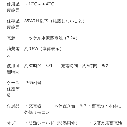
使用温
－10℃～＋40℃
度範囲
保存温
85%RH 以下（結露しないこと）
度範囲
電源
ニッケル水素蓄電池（7.2V）
消費電
約0.5W（本体表示）
力
使用可
約30時間 ※1 充電時間：約9時間 ※2
能時間
ケース
IP65相当
保護等
級
付属品
・充電器 ・本体置き台 ※3 ・蓄電池：本体に
外線リモコン
オプ
・防熱シールド（防熱用傘） ・取替え用蓄電池