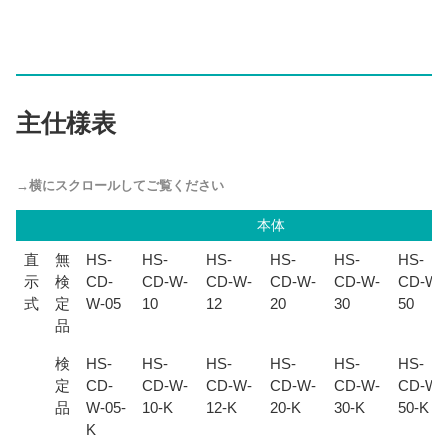
主仕様表
本体
直
無
HS-
HS-
HS-
HS-
HS-
HS-
示
検
CD-
CD-W-
CD-W-
CD-W-
CD-W-
CD-W-
式
定
W-05
10
12
20
30
50
品
検
HS-
HS-
HS-
HS-
HS-
HS-
定
CD-
CD-W-
CD-W-
CD-W-
CD-W-
CD-W-
品
W-05-
10-K
12-K
20-K
30-K
50-K
K