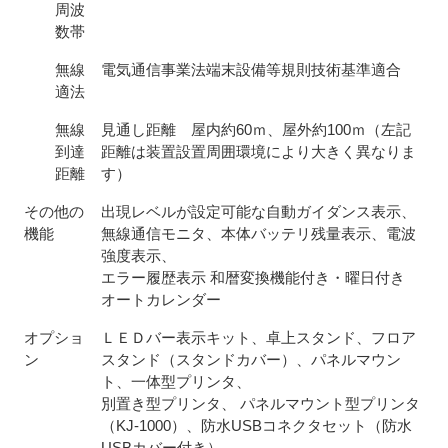
周波
数帯
無線
電気通信事業法端末設備等規則技術基準適合
適法
無線
見通し距離 屋内約60ｍ、屋外約100ｍ（左記
到達
距離は装置設置周囲環境により大きく異なりま
距離
す）
その他の
出現レベルが設定可能な自動ガイダンス表示、
機能
無線通信モニタ、本体バッテリ残量表示、電波
強度表示、
エラー履歴表示 和暦変換機能付き・曜日付き
オートカレンダー
オプショ
ＬＥＤバー表示キット、卓上スタンド、フロア
ン
スタンド（スタンドカバー）、パネルマウン
ト、一体型プリンタ、
別置き型プリンタ、 パネルマウント型プリンタ
（KJ-1000）、防水USBコネクタセット（防水
USBカバー付き）、