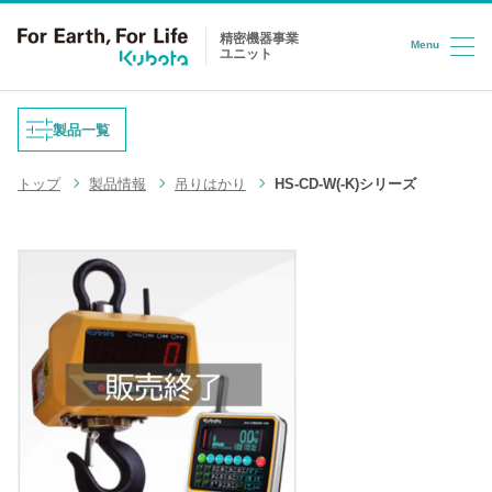
精密機器事業
Menu
ユニット
コンテンツへスキップ
製品一覧
トップ
製品情報
吊りはかり
HS-CD-W(-K)シリーズ
重量式フィーダ
防爆はかり
液体充填機
台はかり
LPG充填システム
ロードセル
半導体/HD検査装置