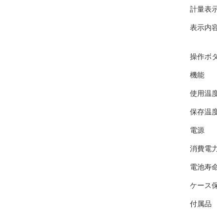
計量表
表示内
操作ボ
機能
使用温
保存温
電源
消費電
電池寿命
ケース
付属品