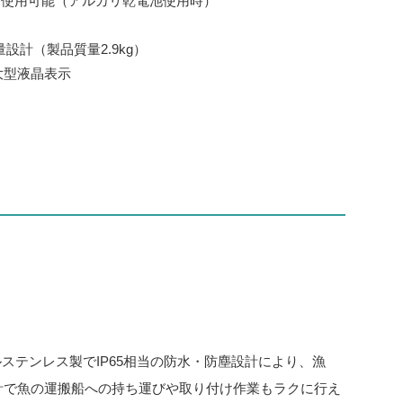
間使用可能（アルカリ乾電池使用時）
設計（製品質量2.9kg）
大型液晶表示
ステンレス製でIP65相当の防水・防塵設計により、漁
設計で魚の運搬船への持ち運びや取り付け作業もラクに行え