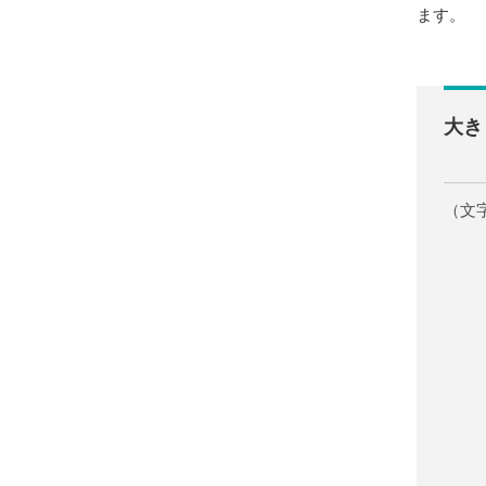
ます。
大き
（文