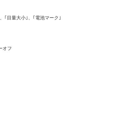
｣、｢目量大小｣、｢電池マーク｣
ーオフ