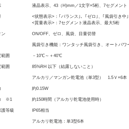
示
液晶表示、43（H)mm／1文字×5桁、7セグメント
容
<状態表示>：｢バランス｣、｢ゼロ｣、｢風袋引き中
<質量表示>：7セグメント液晶表示、最大5桁
タン
ON/OFF、ゼロ、風袋、目量切替
風袋引き機能：ワンタッチ風袋引き、オートパワ
度範囲
－10℃～＋40℃
度範囲
85%RH 以下（結露しないこと）
アルカリ／マンガン乾電池（単3型） 1.5Ｖ×6本
力
約0.15W
 ※1
約150時間（アルカリ乾電池使用時）
保護等級
IP65相当
アルカリ乾電池：単3型6本