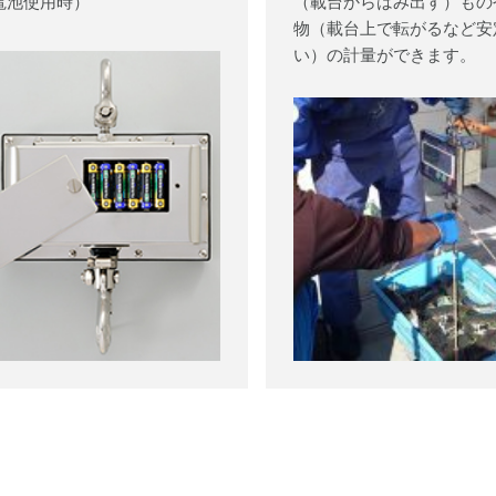
電池使用時）
（載台からはみ出す）もの
物（載台上で転がるなど安
い）の計量ができます。