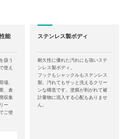
水性能
ステンレス製ボディ
を扱う
耐久性に優れた汚れにも強いステ
で使え
ンレス製ボディ。
フックもシャックルもステンレス
荷場、
製。汚れてもサッと洗えるクリー
業、倉
ンな構造です。塗膜が剥がれて被
廃収集
計量物に混入する心配もありませ
リー
ん。
でご使