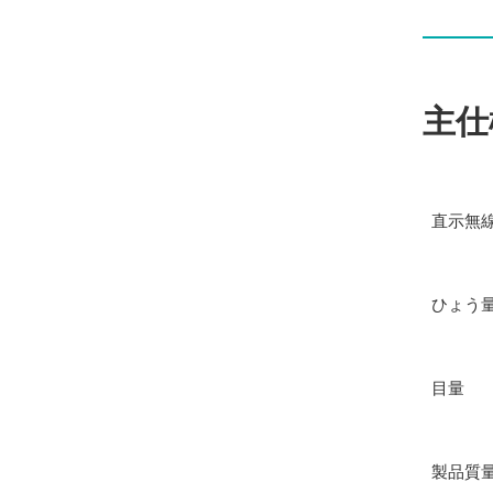
主仕
直示無
ひょう
目量
製品質