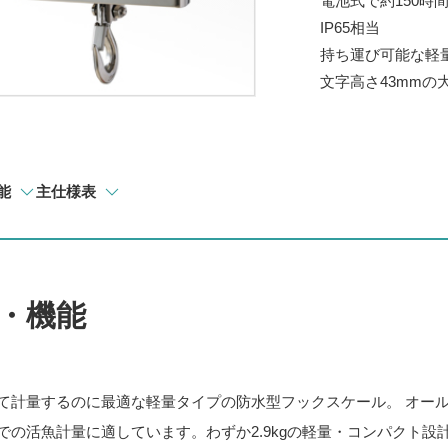
電池式で約150時
IP65相当
持ち運び可能な軽量
文字高さ43mmの
能
主仕様表
・機能
て計量するのに最適な軽量タイプの防水型フックスケール。 オール
での活魚計量に適しています。わずか2.9kgの軽量・コンパクト