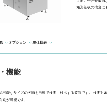
欠陥に合わせ最適
矩形基板の検査に
能
オプション
主仕様表
・機能
認可能なサイズの欠陥を自動で検査、検出する装置です。 検査対
弁別が可能です。