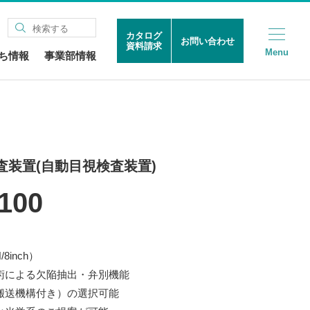
カタログ
お問い合わせ
資料請求
Menu
ち情報
事業部情報
査装置(自動目視検査装置)
100
8inch）
術による欠陥抽出・弁別機能
搬送機構付き）の選択可能