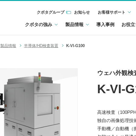
クボタグループ
お知らせ
お客様サポート
クボタの強み
製品情報
導入事例
お役立
製品情報
半導体/HD検査装置
K-VI-G100
ウェハ外観検
K-VI-G
高速検査（100PPH/
独自の画像処理技
手動機／自動機（