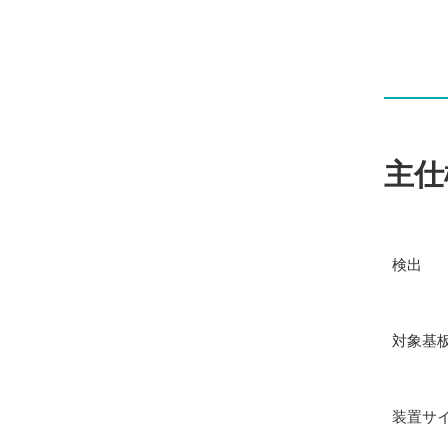
主仕
検出
対象基
装置サ