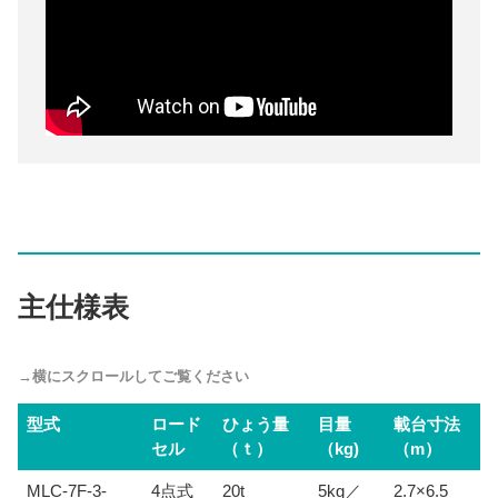
主仕様表
型式
ロード
ひょう量
目量
載台寸法
セル
（ｔ）
（kg)
（m）
MLC-7F-3-
4点式
20t
5kg／
2.7×6.5