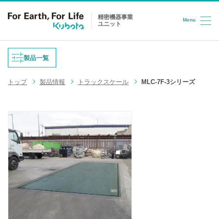
精密機器事業
Menu
ユニット
コンテンツへスキップ
製品一覧
トップ
製品情報
トラックスケール
MLC-7F-3シリーズ
重量式フィーダ
防爆はかり
液体充填機
台はかり
LPG充填システム
ロードセル
半導体/HD検査装置