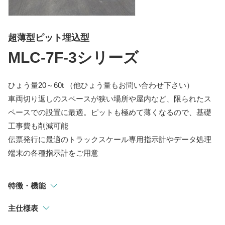
指示計
選別・計測・監視システム
超薄型ピット埋込型
トラックスケール
MLC-7F-3シリーズ
吊りはかり
ひょう量20～60t （他ひょう量もお問い合わせ下さい）
車両切り返しのスペースが狭い場所や屋内など、限られたス
ペースでの設置に最適。ピットも極めて薄くなるので、基礎
工事費も削減可能
伝票発行に最適のトラックスケール専用指示計やデータ処理
端末の各種指示計をご用意
特徴・機能
主仕様表