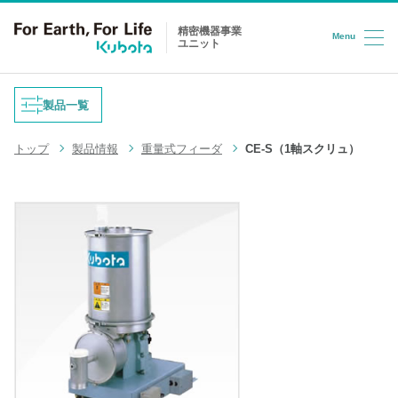
精密機器事業
Menu
ユニット
コンテンツへスキップ
製品一覧
トップ
製品情報
重量式フィーダ
CE-S（1軸スクリュ）
重量式フィーダ
防爆はかり
液体充填機
台はかり
LPG充填システム
ロードセル
半導体/HD検査装置