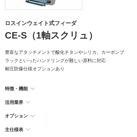
指示計
選別・計測・監視システム
ロスインウェイト式フィーダ
トラックスケール
CE-S（1軸スクリュ）
吊りはかり
豊富なアタッチメントで酸化チタンやシリカ、カーボンブ
ラックといったハンドリングが難しい原料に対応
耐圧防爆仕様オプションあり
特徴・機能
活用業界
オプション
主仕様表