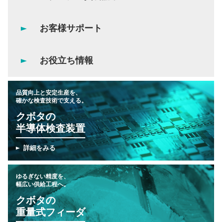
お客様サポート
お役立ち情報
品質向上と安定生産を、
確かな検査技術で支える。
クボタの
半導体検査装置
詳細をみる
ゆるぎない精度を、
幅広い供給工程へ。
クボタの
重量式フィーダ