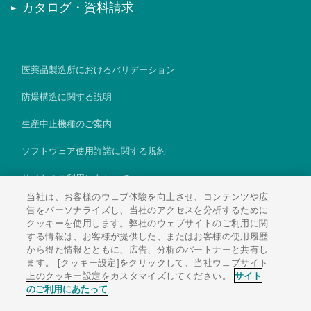
カタログ・資料請求
医薬品製造所におけるバリデーション
防爆構造に関する説明
生産中止機種のご案内
ソフトウェア使用許諾に関する規約
サイトのご利用にあたって
当社は、お客様のウェブ体験を向上させ、コンテンツや広
個人情報保護方針
告をパーソナライズし、当社のアクセスを分析するために
クッキーを使用します。弊社のウェブサイトのご利用に関
Global
する情報は、お客様が提供した、またはお客様の使用履歴
から得た情報とともに、広告、分析のパートナーと共有し
ます。 [クッキー設定]をクリックして、当社ウェブサイト
上のクッキー設定をカスタマイズしてください。
サイト
のご利用にあたって
Copyright © 1995-2026 Kubota Corporation.All Rights Resereved.