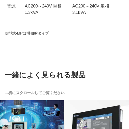
電源
AC200～240V 単相
AC200～240V 単相
1.3kVA
3.1kVA
※型式-MPは機側盤タイプ
一緒によく見られる製品