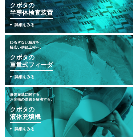
クボタの
半導体検査装置
詳細をみる
ゆるぎない精度を、
幅広い供給工程へ。
クボタの
重量式フィーダ
詳細をみる
液体充填に関する、
お客様の課題を解決する。
クボタの
液体充填機
詳細をみる