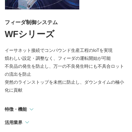
指示計
選別・計測・監視システム
フィーダ制御システム
トラックスケール
WFシリーズ
吊りはかり
イーサネット接続でコンパウンド生産工程のIoTを実現
煩わしい設定・調整なく、フィーダの運転開始が可能
不良品の発生を防止し、万一の不良発生時にも不具合ロット
の流出を防止
突然のラインストップを未然に防止し、ダウンタイムの極小
化に貢献
特徴・機能
活用業界