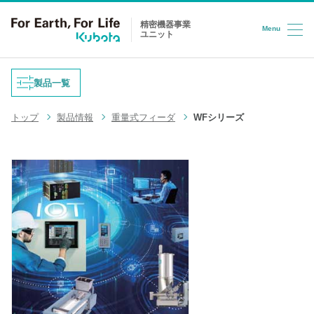
精密機器事業
Menu
ユニット
コンテンツへスキップ
製品一覧
トップ
製品情報
重量式フィーダ
WFシリーズ
重量式フィーダ
防爆はかり
液体充填機
台はかり
LPG充填システム
ロードセル
半導体/HD検査装置