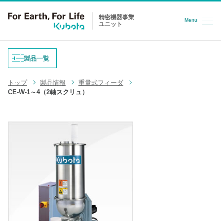
精密機器事業
Menu
ユニット
コンテンツへスキップ
製品一覧
トップ
製品情報
重量式フィーダ
重量式フィーダ
CE-W-1～4（2軸スクリュ）
防爆はかり
液体充填機
台はかり
LPG充填システム
ロードセル
半導体/HD検査装置