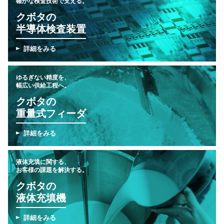
確かな検査技術で支える。
クボタの
半導体検査装置
詳細をみる
ゆるぎない精度を、
幅広い供給工程へ。
クボタの
重量式フィーダ
詳細をみる
液体充填に関する、
お客様の課題を解決する。
クボタの
液体充填機
詳細をみる