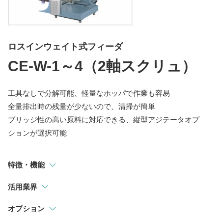
指示計
選別・計測・監視システム
ロスインウェイト式フィーダ
トラックスケール
CE-W-1～4（2軸スクリュ）
吊りはかり
工具なしで分解可能、軽量なホッパで作業も容易
全量排出時の残量が少ないので、清掃が簡単
ブリッジ性の高い原料に対応できる、縦型アジテータオプ
ションが選択可能
特徴・機能
活用業界
オプション