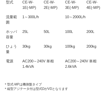
型式
CE-W-
CE-W-
CE-W-
CE-W-
1E(-MP)
2E(-MP)
3E(-MP)
4E(-MP)
流量範
1～300L/h
10～2000L/h
囲
ホッパ
25L
50L
100L
200L
容量
ひょう
30kg
30kg
100kg
200kg
量
電源
AC200～240V 単相
AC200～240V 単相
1.4kVA
2.6kVA
＊型式-MPは機側盤タイプ
＊縦型アジテータ付は型式DがVDとなります