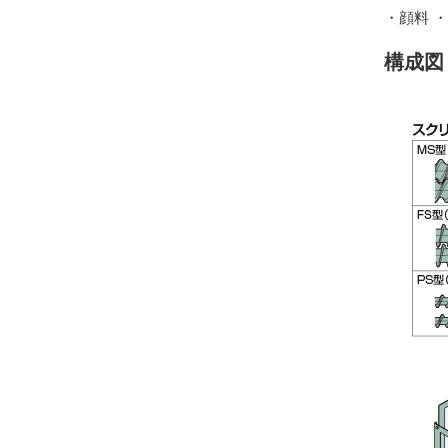
・顔料 
構成図