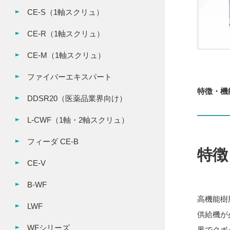
CE-S（1軸スクリュ）
CE-R（1軸スクリュ）
CE-M（1軸スクリュ）
ファイバーエキスパート
特徴・機
DDSR20（医薬品業界向け）
L-CWF（1軸・2軸スクリュ）
フィーダ CE-B
特徴
CE-V
B-WF
高機能樹
LWF
供給機が
WFシリーズ
界でクボ