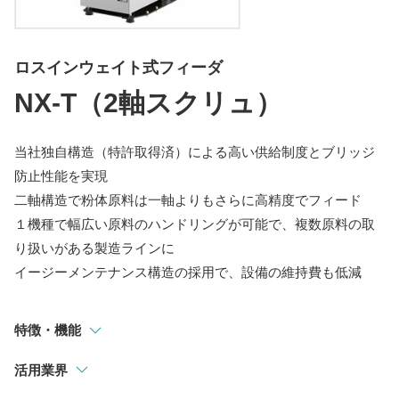
指示計
選別・計測・監視システム
ロスインウェイト式フィーダ
トラックスケール
NX-T（2軸スクリュ）
吊りはかり
当社独自構造（特許取得済）による高い供給制度とブリッジ
防止性能を実現
二軸構造で粉体原料は一軸よりもさらに高精度でフィード
１機種で幅広い原料のハンドリングが可能で、複数原料の取
り扱いがある製造ラインに
イージーメンテナンス構造の採用で、設備の維持費も低減
特徴・機能
活用業界