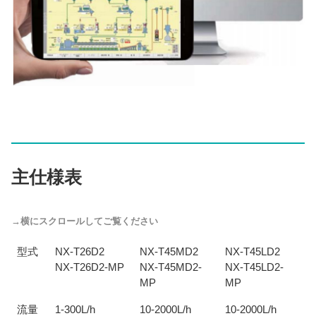
主仕様表
型式
NX-T26D2
NX-T45MD2
NX-T45LD2
NX-T26D2-MP
NX-T45MD2-
NX-T45LD2-
MP
MP
流量
1-300L/h
10-2000L/h
10-2000L/h