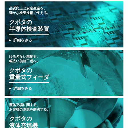
品質向上と安定生産を、
確かな検査技術で支える。
クボタの
半導体検査装置
詳細をみる
ゆるぎない精度を、
幅広い供給工程へ。
クボタの
重量式フィーダ
詳細をみる
液体充填に関する、
お客様の課題を解決する。
クボタの
液体充填機