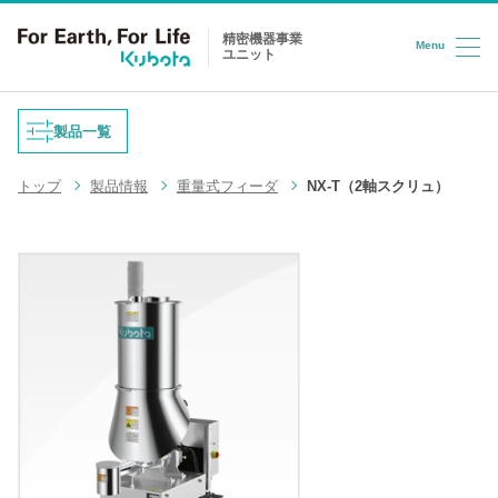
精密機器事業
Menu
ユニット
コンテンツへスキップ
製品一覧
トップ
製品情報
重量式フィーダ
NX-T（2軸スクリュ）
重量式フィーダ
防爆はかり
液体充填機
台はかり
LPG充填システム
ロードセル
半導体/HD検査装置