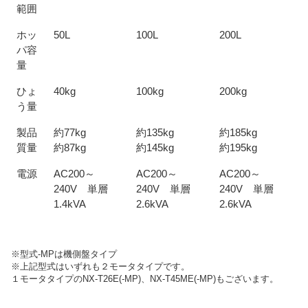
範囲
ホッ
50L
100L
200L
パ容
量
ひょ
40kg
100kg
200kg
う量
製品
約77kg
約135kg
約185kg
質量
約87kg
約145kg
約195kg
電源
AC200～
AC200～
AC200～
240V 単層
240V 単層
240V 単層
1.4kVA
2.6kVA
2.6kVA
※型式-MPは機側盤タイプ
※上記型式はいずれも２モータタイプです。
１モータタイプのNX-T26E(-MP)、NX-T45ME(-MP)もございます。