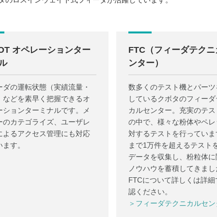
-OT オペレーションター
FTC（フィーダテク
ル
ンター）
ーダの運転状態（実績流量・
数多くのテスト機とパーツ
）などを素早く把握できるオ
しているクボタのフィーダ
ーションターミナルです。メ
カルセンター。充実のテス
ーのカテゴライズ、ユーザレ
の中で、様々な粉体やペレ
によるアクセス管理にも対応
対するテストを行っていま
います。
まで1万件を超えるテスト
データを収集し、粉粒体に
ノウハウを蓄積してきまし
FTCについて詳しくは詳細
認ください。
＞フィーダテクニカルセン