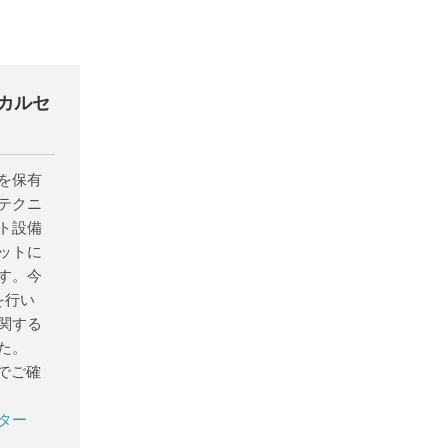
ニカルセ
を保有
テクニ
ト設備
ットに
す。今
を行い
関する
た。
でご確
ター