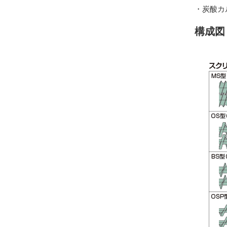
・炭酸カ
構成図