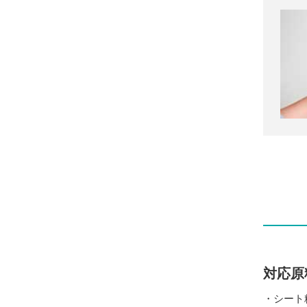
対応原
・シート