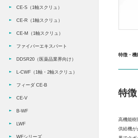
CE-S（1軸スクリュ）
CE-R（1軸スクリュ）
CE-M（1軸スクリュ）
ファイバーエキスパート
特徴・機
DDSR20（医薬品業界向け）
L-CWF（1軸・2軸スクリュ）
フィーダ CE-B
特徴
CE-V
B-WF
高機能樹
LWF
供給機が
WFシリーズ
界でクボ