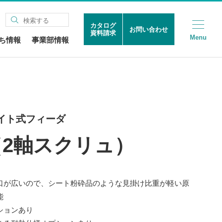
カタログ
お問い合わせ
資料請求
Menu
ち情報
事業部情報
イト式フィーダ
T（2軸スクリュ）
口が広いので、シート粉砕品のような見掛け比重が軽い原
能
ションあり