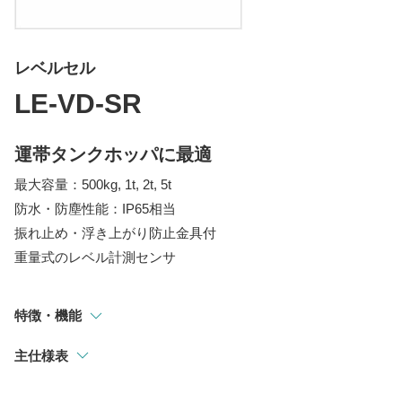
指示計
選別・計測・監視システム
レベルセル
トラックスケール
LE-VD-SR
吊りはかり
運帯タンクホッパに最適
最大容量：500kg, 1t, 2t, 5t
防水・防塵性能：IP65相当
振れ止め・浮き上がり防止金具付
重量式のレベル計測センサ
特徴・機能
主仕様表