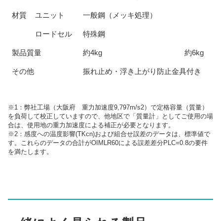
材質
ユニット
一般鋼（メッキ処理）
ロードセル
特殊鋼
製品質量
約4kg
約6kg
その他
振れ止め・浮き上がり防止金具付き
※1：弊社工場（大阪府 重力加速度9,797m/s2）で定格容量（質量）
を負荷して校正していますので、他地区で「質量計」としてご使用の場
合は、使用地の重力加速度による補正が必要となります。
※2：感度への温度影響(TKcn)および組合せ誤差のデータは、標準値で
す。これらのデータの合計がOIMLR60による誤差差分PLC=0.8の要件
を満たします。