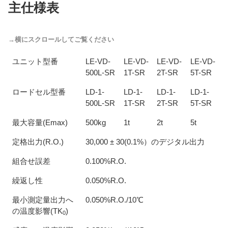
主仕様表
ユニット型番
LE-VD-
LE-VD-
LE-VD-
LE-VD-
500L-SR
1T-SR
2T-SR
5T-SR
ロードセル型番
LD-1-
LD-1-
LD-1-
LD-1-
500L-SR
1T-SR
2T-SR
5T-SR
最大容量(Emax)
500kg
1t
2t
5t
定格出力(R.O.)
30,000 ± 30(0.1%）のデジタル出力
組合せ誤差
0.100%R.O.
繰返し性
0.050%R.O.
最小測定量出力へ
0.050%R.O./10℃
の温度影響(TK
)
0