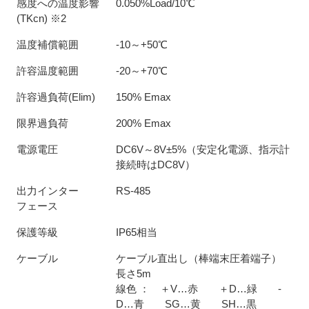
感度への温度影響
0.050%Load/10℃
(TKcn) ※2
温度補償範囲
-10～+50℃
許容温度範囲
-20～+70℃
許容過負荷(Elim)
150% Emax
限界過負荷
200% Emax
電源電圧
DC6V～8V±5%（安定化電源、指示計
接続時はDC8V）
出力インター
RS-485
フェース
保護等級
IP65相当
ケーブル
ケーブル直出し（棒端末圧着端子）
長さ5m
線色 ： ＋V…赤 ＋D…緑 -
D…青 SG…黄 SH…黒