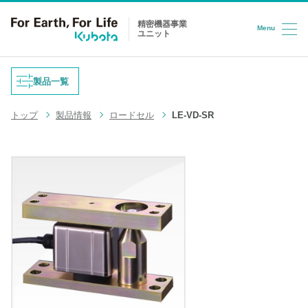
精密機器事業
Menu
ユニット
コンテンツへスキップ
製品一覧
トップ
製品情報
ロードセル
LE-VD-SR
重量式フィーダ
防爆はかり
液体充填機
台はかり
LPG充填システム
ロードセル
半導体/HD検査装置