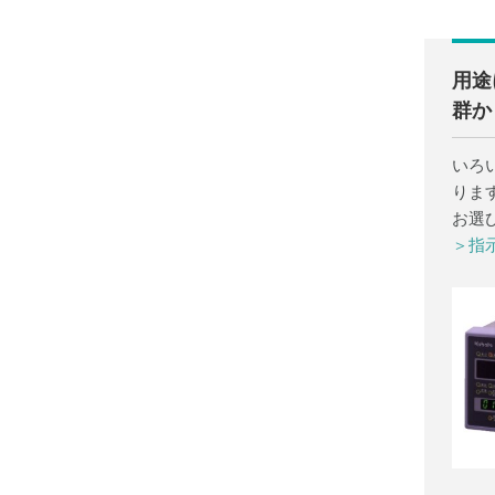
用途
群か
いろ
りま
お選
＞指