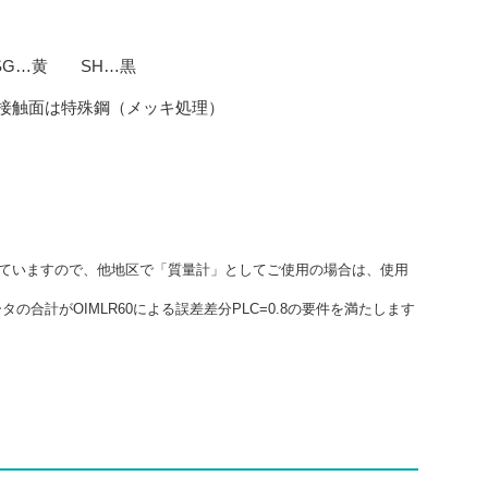
SG…黄 SH…黒
接触面は特殊鋼（メッキ処理）
正していますので、他地区で「質量計」としてご使用の場合は、使用
の合計がOIMLR60による誤差差分PLC=0.8の要件を満たします