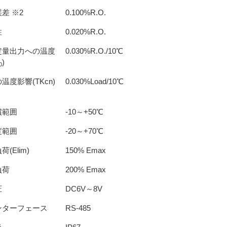
差 ※2
0.100%R.O.
性
0.020%R.O.
定量出力への温度
0.030%R.O./10℃
)
0
温度影響(TKcn)
0.030%Load/10℃
償範囲
-10～+50℃
度範囲
-20～+70℃
(Elim)
150% Emax
負荷
200% Emax
圧
DC6V～8V
ンターフェース
RS-485