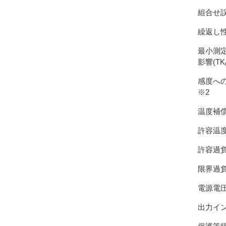
組合せ誤
繰返し
最小測
影響(TK
感度への
※2
温度補
許容温
許容過負荷
限界過
電源電
出力イ