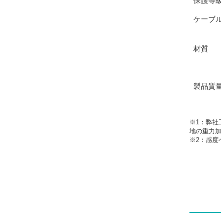
保護等
ケーブ
材質
製品質
※1：弊社
地の重力
※2：感度