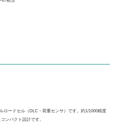
P67相当
ードセル（DLC・荷重センサ）です。約1/1000精度
たコンパクト設計です。