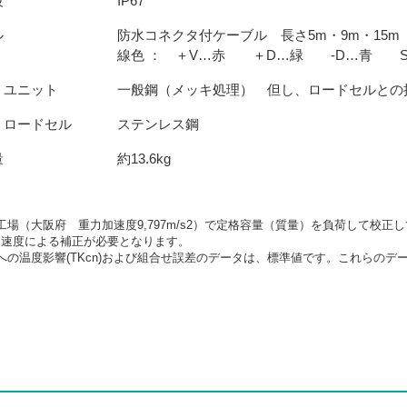
級
IP67
ル
防水コネクタ付ケーブル 長さ5m・9m・15m
線色 ： ＋V…赤 ＋D…緑 -D…青 
ユニット
一般鋼（メッキ処理） 但し、ロードセルとの
ロードセル
ステンレス鋼
量
約13.6kg
工場（大阪府 重力加速度9,797m/s2）で定格容量（質量）を負荷して校
加速度による補正が必要となります。
への温度影響(TKcn)および組合せ誤差のデータは、標準値です。これらのデータ