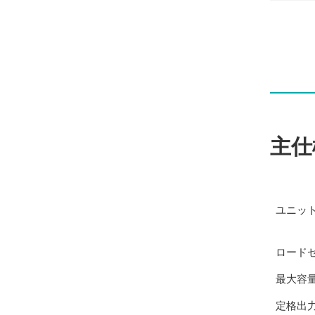
主仕
ユニッ
ロード
最大容量(
定格出力(