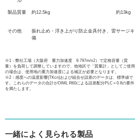
ル
製品質量
約12.5kg
約13kg
その他
振れ止め・浮き上がり防止金具付き、雷サージキラ
備
※1：弊社工場（大阪府 重力加速度 9.797m/s2）で定格容量（質
量）を負荷して調整していますので、他地区で「質量計」としてご使用
の場合は、使用地の重力加速度による補正が必要となります。
※2：感度への温度影響(TKcn)および組合せ誤差のデータは、標準値で
す。これらのデータの合計がOIML R60による誤差配分PLC＝0.8の要件
を満たします。
一緒によく見られる製品