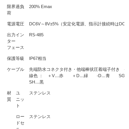
限界過負
200% Emax
荷
電源電圧
DC6V～8V±5%（安定化電源、指示計接続時はDC8
出力イン
RS-485
ター
フェース
保護等級
IP67相当
ケーブル
先端防水コネクタ付き・他端棒状圧着端子付き 長
線色 ： ＋V…赤 ＋D…緑 -D…青 S
SH…黒
材
ユ
ステンレス
質
ニッ
ト
ロー
ステンレス
ドセ