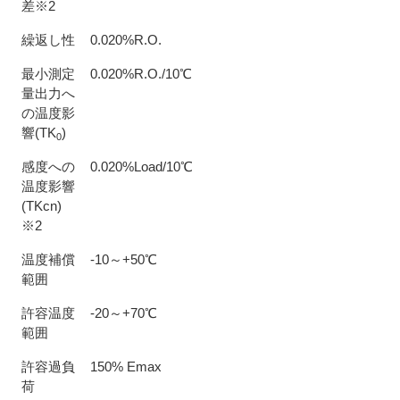
差※2
繰返し性
0.020%R.O.
最小測定
0.020%R.O./10℃
量出力へ
の温度影
響(TK
)
0
感度への
0.020%Load/10℃
温度影響
(TKcn)
※2
温度補償
-10～+50℃
範囲
許容温度
-20～+70℃
範囲
許容過負
150% Emax
荷