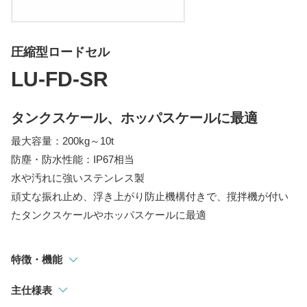
指示計
選別・計測・監視システム
圧縮型ロードセル
トラックスケール
LU-FD-SR
吊りはかり
タンクスケール、ホッパスケールに最適
最大容量：200kg～10t
防塵・防水性能：IP67相当
水や汚れに強いステンレス製
頑丈な振れ止め、浮き上がり防止機構付きで、撹拌機が付い
たタンクスケールやホッパスケールに最適
特徴・機能
主仕様表