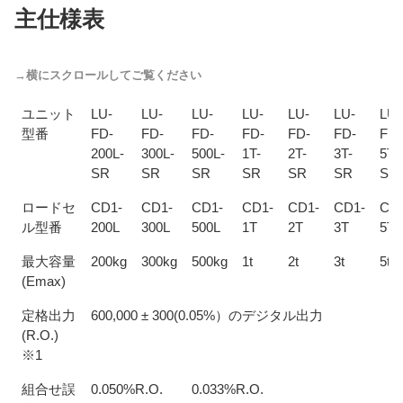
主仕様表
ユニット
LU-
LU-
LU-
LU-
LU-
LU-
LU-
型番
FD-
FD-
FD-
FD-
FD-
FD-
FD-
200L-
300L-
500L-
1T-
2T-
3T-
5T-
SR
SR
SR
SR
SR
SR
SR
ロードセ
CD1-
CD1-
CD1-
CD1-
CD1-
CD1-
CD
ル型番
200L
300L
500L
1T
2T
3T
5T
最大容量
200kg
300kg
500kg
1t
2t
3t
5t
(Emax)
定格出力
600,000 ± 300(0.05%）のデジタル出力
(R.O.)
※1
組合せ誤
0.050%R.O.
0.033%R.O.