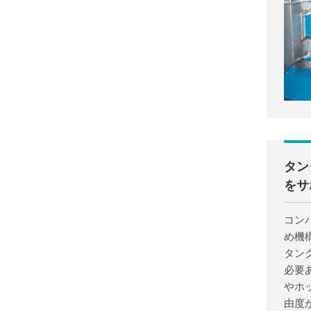
タン
をサ
コン
め機
タン
必要
やホ
由度