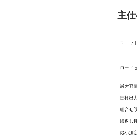
主仕
ユニッ
ロード
最大容量(
定格出力(
組合せ誤
繰返し
最小測