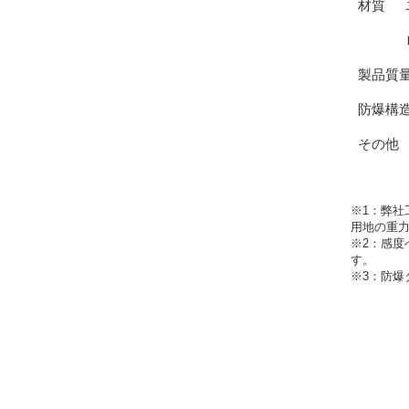
材質
製品質
防爆構造
その他
※1：弊社
用地の重
※2：感度
す。
※3：防