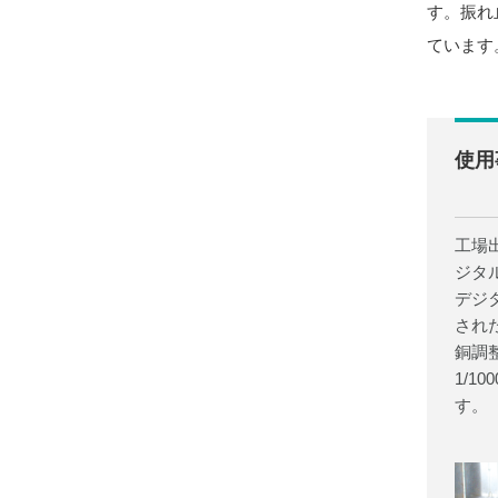
す。振れ
ています
使用
工場
ジタ
デジ
され
銅調
1/1
す。