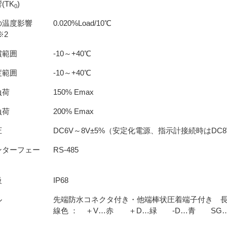
(TK
)
0
の温度影響
0.020%Load/10℃
※2
償範囲
-10～+40℃
度範囲
-10～+40℃
負荷
150% Emax
負荷
200% Emax
圧
DC6V～8V±5%（安定化電源、指示計接続時はDC8
ンターフェー
RS-485
級
IP68
ル
先端防水コネクタ付き・他端棒状圧着端子付き 長
線色 ： ＋V…赤 ＋D…緑 -D…青 SG