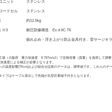
ユニット
ステンレス
ロードセル
ステンレス
量
約12.5kg
 ※3
耐圧防爆構造 Ex d IIC T6
振れ止め・浮き上がり防止金具付き、雷サージキ
工場（大阪府 重力加速度 9.797m/s2）で定格容量（質量）を負荷して
力加速度による補正が必要となります。
への温度影響(TKcn)および組合せ誤差のデータは、標準値です。これらのデータ
爆タイプはケーブル直出しで先端が丸型圧着端子付きとなります。