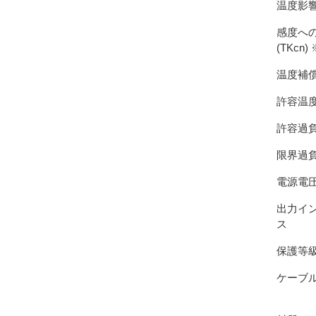
温度影響
感度へ
(TKcn) 
温度補
許容温
許容過
限界過
電源電
出力イ
ス
保護等
ケーブ