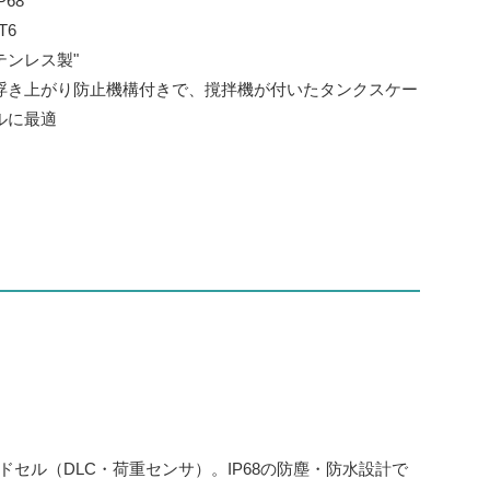
68
T6
テンレス製"
浮き上がり防止機構付きで、撹拌機が付いたタンクスケー
ルに最適
セル（DLC・荷重センサ）。IP68の防塵・防水設計で