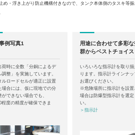
止め・浮き上がり防止機構付きなので、タンク本体側のタスキ等振
。
事例写真1
用途に合わせて多彩な
群からベストチョイス
出荷時に全数「分銅によるデ
いろいろな指示計を取り揃
ル調整」を実施しています。
ります。指示計ラインナッ
タルロードセルが適正に設置
お選びください。
た場合には、仮に現地での分
※危険場所に指示計を設置
整ができない場合でも、
場合は防爆型指示計を選定
000程度の精度が確保できま
い。
＞指示計