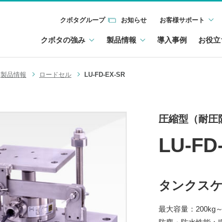
クボタグループ
お知らせ
お客様サポート
クボタの強み
製品情報
導入事例
お役立
製品情報
ロードセル
LU-FD-EX-SR
圧縮型（耐圧
LU-FD
タンクス
最大容量：200kg～