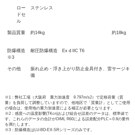
ロー
ステンレス
ドセ
ル
製品質量
約14kg
約18kg
防爆構造
耐圧防爆構造 Ex d IIC T6
※3
その他
振れ止め・浮き上がり防止金具付き、雷サージキラ
備
※1：弊社工場（大阪府 重力加速度 9.797m/s2）で定格容量（質
量）を負荷して調整していますので、他地区で「質量計」としてご使用
の場合は、使用地の重力加速度による補正が必要となります。
※2：感度への温度影響(TKcn)および組合せ誤差のデータは、標準値で
す。これらのデータの合計がOIML R60による誤差配分PLC＝0.8の要件
を満たします。
※3：防爆構造はLU-BD-EX-SRシリーズのみです。