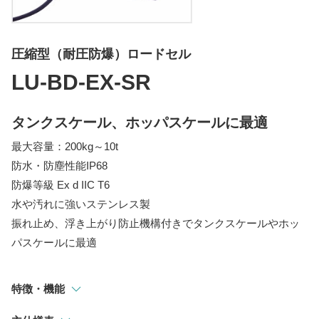
指示計
選別・計測・監視システム
圧縮型（耐圧防爆）ロードセル
トラックスケール
LU-BD-EX-SR
吊りはかり
タンクスケール、ホッパスケールに最適
最大容量：200kg～10t
防水・防塵性能IP68
防爆等級 Ex d IIC T6
水や汚れに強いステンレス製
振れ止め、浮き上がり防止機構付きでタンクスケールやホッ
パスケールに最適
特徴・機能