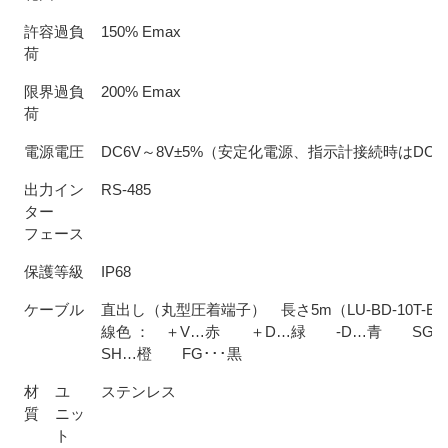
許容過負
150% Emax
荷
限界過負
200% Emax
荷
電源電圧
DC6V～8V±5%（安定化電源、指示計接続時はDC8
出力イン
RS-485
ター
フェース
保護等級
IP68
ケーブル
直出し（丸型圧着端子） 長さ5m（LU-BD-10T-EX
線色 ： ＋V…赤 ＋D…緑 -D…青 S
SH…橙 FG･･･黒
材
ユ
ステンレス
質
ニッ
ト