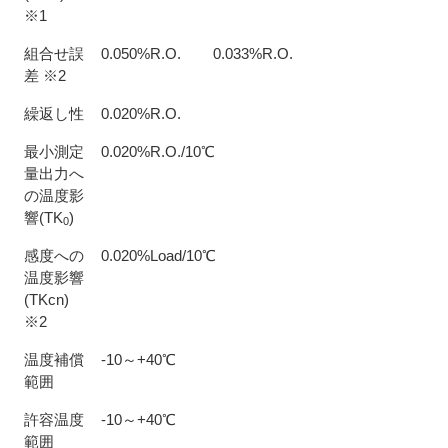
※1
組合せ誤
0.050%R.O.
0.033%R.O.
差 ※2
繰返し性
0.020%R.O.
最小測定
0.020%R.O./10℃
量出力へ
の温度影
響(TK
)
0
感度への
0.020%Load/10℃
温度影響
(TKcn)
※2
温度補償
-10～+40℃
範囲
許容温度
-10～+40℃
範囲