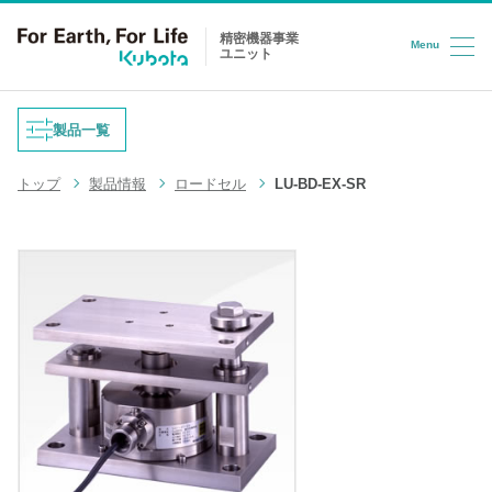
精密機器事業
Menu
ユニット
コンテンツへスキップ
製品一覧
トップ
製品情報
ロードセル
LU-BD-EX-SR
重量式フィーダ
防爆はかり
液体充填機
台はかり
LPG充填システム
ロードセル
半導体/HD検査装置