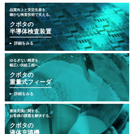
品質向上と安定生産を、
確かな検査技術で支える。
クボタの
半導体検査装置
詳細をみる
ゆるぎない精度を、
幅広い供給工程へ。
クボタの
重量式フィーダ
詳細をみる
液体充填に関する、
お客様の課題を解決する。
クボタの
液体充填機