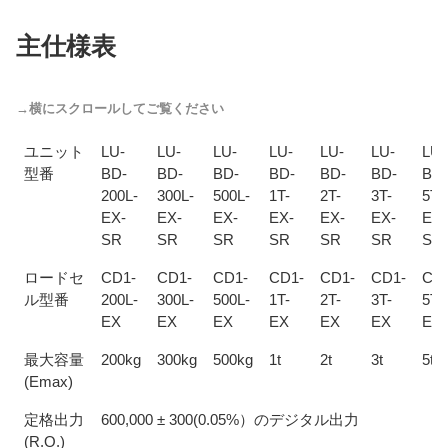
主仕様表
ユニット
LU-
LU-
LU-
LU-
LU-
LU-
LU-
型番
BD-
BD-
BD-
BD-
BD-
BD-
BD-
200L-
300L-
500L-
1T-
2T-
3T-
5T-
EX-
EX-
EX-
EX-
EX-
EX-
EX-
SR
SR
SR
SR
SR
SR
SR
ロードセ
CD1-
CD1-
CD1-
CD1-
CD1-
CD1-
CD
ル型番
200L-
300L-
500L-
1T-
2T-
3T-
5T-
EX
EX
EX
EX
EX
EX
EX
最大容量
200kg
300kg
500kg
1t
2t
3t
5t
(Emax)
定格出力
600,000 ± 300(0.05%）のデジタル出力
(R.O.)